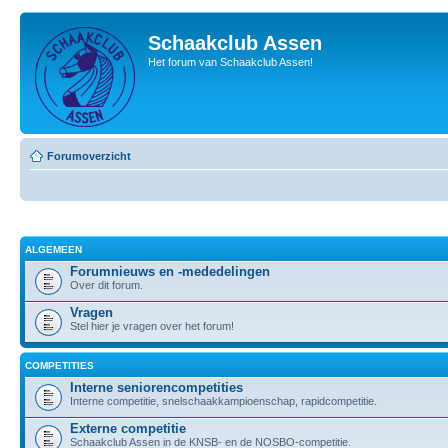
Schaakclub Assen
Het forum van Schaakclub Assen!
Forumoverzicht
ALGEMEEN
Forumnieuws en -mededelingen
Over dit forum.
Vragen
Stel hier je vragen over het forum!
COMPETITIES
Interne seniorencompetities
Interne competitie, snelschaakkampioenschap, rapidcompetitie.
Externe competitie
Schaakclub Assen in de KNSB- en de NOSBO-competitie.