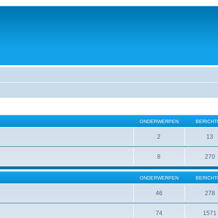
ONDERWERPEN
BERICHT
2
13
8
270
ONDERWERPEN
BERICHT
46
278
74
1571