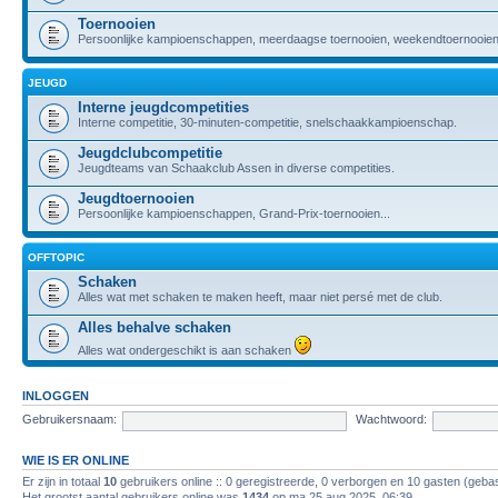
Toernooien
Persoonlijke kampioenschappen, meerdaagse toernooien, weekendtoernooien,
JEUGD
Interne jeugdcompetities
Interne competitie, 30-minuten-competitie, snelschaakkampioenschap.
Jeugdclubcompetitie
Jeugdteams van Schaakclub Assen in diverse competities.
Jeugdtoernooien
Persoonlijke kampioenschappen, Grand-Prix-toernooien...
OFFTOPIC
Schaken
Alles wat met schaken te maken heeft, maar niet persé met de club.
Alles behalve schaken
Alles wat ondergeschikt is aan schaken
INLOGGEN
Gebruikersnaam:
Wachtwoord:
WIE IS ER ONLINE
Er zijn in totaal
10
gebruikers online :: 0 geregistreerde, 0 verborgen en 10 gasten (gebas
Het grootst aantal gebruikers online was
1434
op ma 25 aug 2025, 06:39