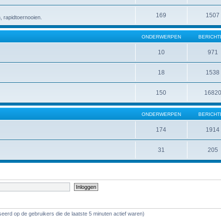
169
1507
 rapidtoernooien.
ONDERWERPEN
BERICHT
10
971
18
1538
150
1682
ONDERWERPEN
BERICHT
174
1914
31
205
eerd op de gebruikers die de laatste 5 minuten actief waren)