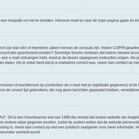
l een mogelijk om het te resetten. Hiervoor moet je naar de login pagina gaan en k
ct zijn kan één of meerdere zaken hiervan de oorzaak zijn. Indien COPPA geactiveerd
je account dan geactiveerd worden? Sommige forums vereisen dat iedere nieuwe accou
 je een e-mail ontvangen hebt, moet je de daarin opgegeven instructies volgen. Als
oen dalen. Als je zeker bent dat je e-mailadres correct was, neem dan contact op m
naam of wachtwoord op (controleer de e-mail met je registratie gegevens) of de b
ms om de zoveel tijd gebruikers, die nog geen berichten geplaatst hebben, verwijde
Act". Dit is een Amerikaanse wet van 1998 die vereist dat iedere website die moge
en andere wijze gegeven worden, zodat de ouders weten dat de website persoonlijke
passing is, neem dan contact op met een juridisch raadgever voor meer informatie.
 hieronder vermeld wordt.