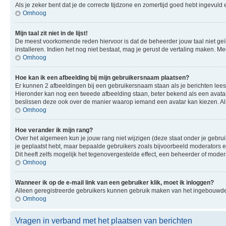
Als je zeker bent dat je de correcte tijdzone en zomertijd goed hebt ingevuld
Omhoog
Mijn taal zit niet in de lijst!
De meest voorkomende reden hiervoor is dat de beheerder jouw taal niet geïnsta
installeren. Indien het nog niet bestaat, mag je gerust de vertaling maken.
Omhoog
Hoe kan ik een afbeelding bij mijn gebruikersnaam plaatsen?
Er kunnen 2 afbeeldingen bij een gebruikersnaam staan als je berichten leest. 
Hieronder kan nog een tweede afbeelding staan, beter bekend als een avatar.
beslissen deze ook over de manier waarop iemand een avatar kan kiezen. Als
Omhoog
Hoe verander ik mijn rang?
Over het algemeen kun je jouw rang niet wijzigen (deze staat onder je gebruik
je geplaatst hebt, maar bepaalde gebruikers zoals bijvoorbeeld moderators
Dit heeft zelfs mogelijk het tegenovergestelde effect, een beheerder of mode
Omhoog
Wanneer ik op de e-mail link van een gebruiker klik, moet ik inloggen?
Alleen geregistreerde gebruikers kunnen gebruik maken van het ingebouwde e
Omhoog
Vragen in verband met het plaatsen van berichten