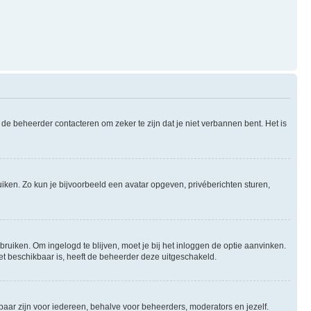
de beheerder contacteren om zeker te zijn dat je niet verbannen bent. Het is
uiken. Zo kun je bijvoorbeeld een avatar opgeven, privéberichten sturen,
bruiken. Om ingelogd te blijven, moet je bij het inloggen de optie aanvinken.
niet beschikbaar is, heeft de beheerder deze uitgeschakeld.
tbaar zijn voor iedereen, behalve voor beheerders, moderators en jezelf.