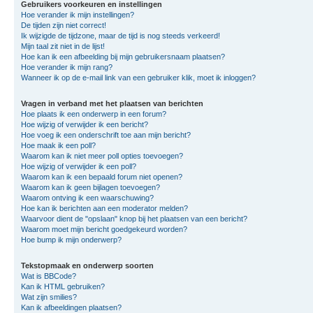
Gebruikers voorkeuren en instellingen
Hoe verander ik mijn instellingen?
De tijden zijn niet correct!
Ik wijzigde de tijdzone, maar de tijd is nog steeds verkeerd!
Mijn taal zit niet in de lijst!
Hoe kan ik een afbeelding bij mijn gebruikersnaam plaatsen?
Hoe verander ik mijn rang?
Wanneer ik op de e-mail link van een gebruiker klik, moet ik inloggen?
Vragen in verband met het plaatsen van berichten
Hoe plaats ik een onderwerp in een forum?
Hoe wijzig of verwijder ik een bericht?
Hoe voeg ik een onderschrift toe aan mijn bericht?
Hoe maak ik een poll?
Waarom kan ik niet meer poll opties toevoegen?
Hoe wijzig of verwijder ik een poll?
Waarom kan ik een bepaald forum niet openen?
Waarom kan ik geen bijlagen toevoegen?
Waarom ontving ik een waarschuwing?
Hoe kan ik berichten aan een moderator melden?
Waarvoor dient de "opslaan" knop bij het plaatsen van een bericht?
Waarom moet mijn bericht goedgekeurd worden?
Hoe bump ik mijn onderwerp?
Tekstopmaak en onderwerp soorten
Wat is BBCode?
Kan ik HTML gebruiken?
Wat zijn smilies?
Kan ik afbeeldingen plaatsen?