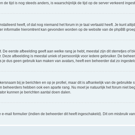
 en de tijd is nog steeds anders, is waarschijnlijk de tijd op de server verkeerd in
lleerd heeft, of dat nog niemand het forum in je taal vertaald heeft. Je kunt altijd 
 Meer informatie hieromtrent kan gevonden worden op de website van de phpBB groep
De eerste afbeelding geeft aan welke rang je hebt, meestal zijn dit sterretjes of bl
 Deze afbeelding is meestal uniek of persoonlijk voor iedere gebruiker. De behee
 je dus geen gebruik kan maken van avatars, heeft een beheerder dat zo ingesteld
ersnaam bij je berichten en op je profiel, maar dit is afhankelijk van de gebruikt
 en beheerders hebben ook een aparte rang. Nu moet je natuurlijk het forum niet 
rator kunnen je berichten aantal doen dalen.
-mail formulier (indien de beheerder dit heeft ingeschakeld). Dit om misbruik v