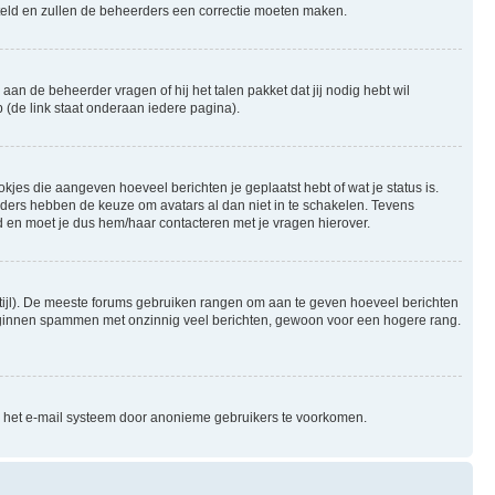
gesteld en zullen de beheerders een correctie moeten maken.
aan de beheerder vragen of hij het talen pakket dat jij nodig hebt wil
 (de link staat onderaan iedere pagina).
okjes die aangeven hoeveel berichten je geplaatst hebt of wat je status is.
rders hebben de keuze om avatars al dan niet in te schakelen. Tevens
 en moet je dus hem/haar contacteren met je vragen hierover.
e stijl). De meeste forums gebruiken rangen om aan te geven hoeveel berichten
beginnen spammen met onzinnig veel berichten, gewoon voor een hogere rang.
an het e-mail systeem door anonieme gebruikers te voorkomen.