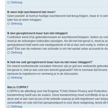
Omhoog
Ik weet mijn wachtwoord niet meer!
Geen paniek! Je kunt je huidige wachtwoord niet terug krijgen, maar er is we
later kun je weer inloggen.
Omhoog
Ik ben geregistreerd maar kan niet inloggen!
Controleer eerst of je gebruikersnaam en wachtwoord kloppen. Indien ze corre
moet je de ontvangen instructies opvolgen. Als dit niet het geval is, moet 
geregistreerd hebt werd ook medegedeeld of dit al dan niet nodig is. Indien
juist? Één van de redenen van activatie is om het aantal valse accounts te d
Omhoog
Ik heb me ooit geregistreerd maar kan nu niet meer inloggen!?
De meest voorkomende oorzaken hiervoor zijn je gaf een verkeerde gebruikers
het geval is, heb je dan ooit een bericht geplaatst? Het is normaal dat foru
opnieuw te registreren en vermeng je in de discussies.
Omhoog
Wat is COPPA?
COPPA is de afkorting voor het Engelse "Child Online Privacy and Protection 
toestemming heeft van de ouders. Deze toestemming moet schriftelijk of op e
deze wet al dan niet op jou of de website waarop je wilt registreren van toe
verschaffen en ook niet het aanspreekpunt is voor deze wetgeving, tenzij dit
Omhoog