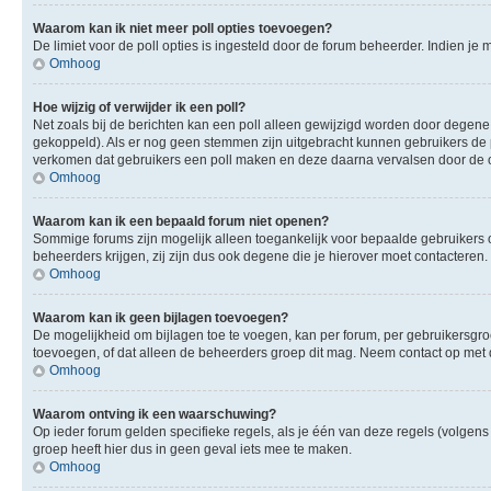
Waarom kan ik niet meer poll opties toevoegen?
De limiet voor de poll opties is ingesteld door de forum beheerder. Indien j
Omhoog
Hoe wijzig of verwijder ik een poll?
Net zoals bij de berichten kan een poll alleen gewijzigd worden door degene 
gekoppeld). Als er nog geen stemmen zijn uitgebracht kunnen gebruikers de po
verkomen dat gebruikers een poll maken en deze daarna vervalsen door de op
Omhoog
Waarom kan ik een bepaald forum niet openen?
Sommige forums zijn mogelijk alleen toegankelijk voor bepaalde gebruikers o
beheerders krijgen, zij zijn dus ook degene die je hierover moet contacteren.
Omhoog
Waarom kan ik geen bijlagen toevoegen?
De mogelijkheid om bijlagen toe te voegen, kan per forum, per gebruikersgr
toevoegen, of dat alleen de beheerders groep dit mag. Neem contact op met 
Omhoog
Waarom ontving ik een waarschuwing?
Op ieder forum gelden specifieke regels, als je één van deze regels (volge
groep heeft hier dus in geen geval iets mee te maken.
Omhoog