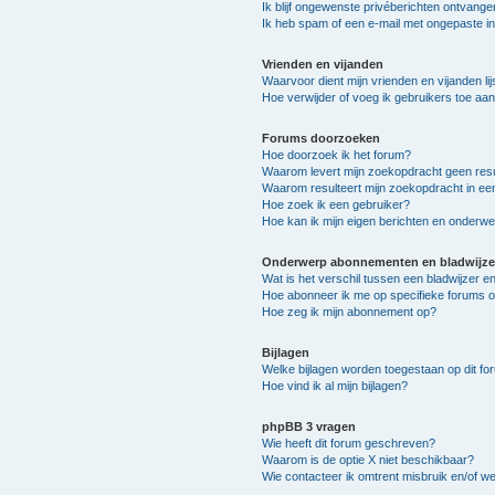
Ik blijf ongewenste privéberichten ontvange
Ik heb spam of een e-mail met ongepaste i
Vrienden en vijanden
Waarvoor dient mijn vrienden en vijanden lij
Hoe verwijder of voeg ik gebruikers toe aan 
Forums doorzoeken
Hoe doorzoek ik het forum?
Waarom levert mijn zoekopdracht geen resu
Waarom resulteert mijn zoekopdracht in ee
Hoe zoek ik een gebruiker?
Hoe kan ik mijn eigen berichten en onderw
Onderwerp abonnementen en bladwijze
Wat is het verschil tussen een bladwijzer 
Hoe abonneer ik me op specifieke forums 
Hoe zeg ik mijn abonnement op?
Bijlagen
Welke bijlagen worden toegestaan op dit fo
Hoe vind ik al mijn bijlagen?
phpBB 3 vragen
Wie heeft dit forum geschreven?
Waarom is de optie X niet beschikbaar?
Wie contacteer ik omtrent misbruik en/of we