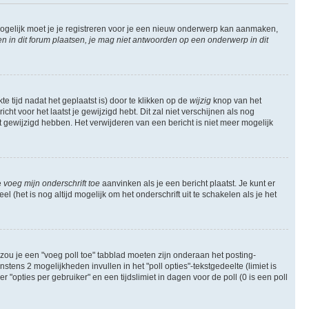
ogelijk moet je je registreren voor je een nieuw onderwerp kan aanmaken,
in dit forum plaatsen, je mag niet antwoorden op een onderwerp in dit
e tijd nadat het geplaatst is) door te klikken op de
wijzig
knop van het
ht voor het laatst je gewijzigd hebt. Dit zal niet verschijnen als nog
gewijzigd hebben. Het verwijderen van een bericht is niet meer mogelijk
e
voeg mijn onderschrift toe
aanvinken als je een bericht plaatst. Je kunt er
 (het is nog altijd mogelijk om het onderschrift uit te schakelen als je het
zou je een "voeg poll toe" tabblad moeten zijn onderaan het posting-
instens 2 mogelijkheden invullen in het "poll opties"-tekstgedeelte (limiet is
opties per gebruiker" en een tijdslimiet in dagen voor de poll (0 is een poll