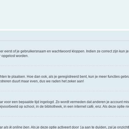
er eerst of je gebruikersnaam en wachtwoord kloppen. Indien ze correct zijn kun je 
er opgelost worden.
hten te plaatsen. Hoe dan ook, als je geregistreerd bent, kun je meer functies gebr
istreren duurt maar even, dus we raden het zeker aan!
maar voor een bepaalde tijd ingelogd. Zo wordt vermeden dat anderen je account mis
jvoorbeeld op school, in de bibliotheek, in een internet café, enz. Als deze optie 
r als ik online ben
. Als je deze optie activeert door
ja
aan te duiden, zal je onzich