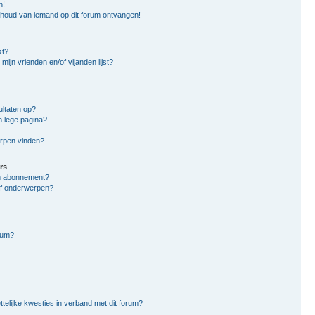
n!
nhoud van iemand op dit forum ontvangen!
st?
mijn vrienden en/of vijanden lijst?
ltaten op?
n lege pagina?
erpen vinden?
rs
en abonnement?
of onderwerpen?
rum?
ttelijke kwesties in verband met dit forum?