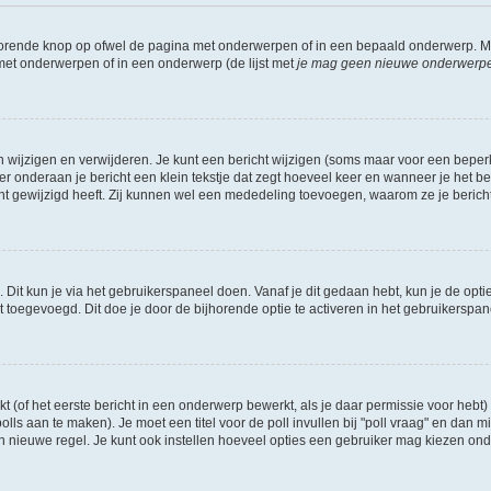
jhorende knop op ofwel de pagina met onderwerpen of in een bepaald onderwerp. M
 met onderwerpen of in een onderwerp (de lijst met
je mag geen nieuwe onderwerpen 
n wijzigen en verwijderen. Je kunt een bericht wijzigen (soms maar voor een beperkt
r onderaan je bericht een klein tekstje dat zegt hoeveel keer en wanneer je het beric
t gewijzigd heeft. Zij kunnen wel een mededeling toevoegen, waarom ze je bericht 
 Dit kun je via het gebruikerspaneel doen. Vanaf je dit gedaan hebt, kun je de opti
toegevoegd. Dit doe je door de bijhorende optie te activeren in het gebruikerspaneel
of het eerste bericht in een onderwerp bewerkt, als je daar permissie voor hebt) 
polls aan te maken). Je moet een titel voor de poll invullen bij "poll vraag" en dan m
nieuwe regel. Je kunt ook instellen hoeveel opties een gebruiker mag kiezen onder "