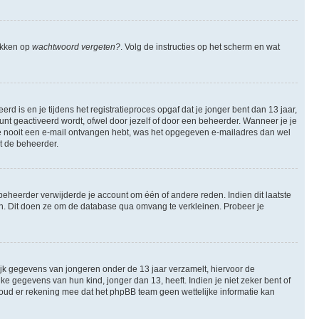
likken op
wachtwoord vergeten?
. Volg de instructies op het scherm en wat
 is en je tijdens het registratieproces opgaf dat je jonger bent dan 13 jaar,
nt geactiveerd wordt, ofwel door jezelf of door een beheerder. Wanneer je je
 je nooit een e-mail ontvangen hebt, was het opgegeven e-mailadres dan wel
et de beheerder.
eheerder verwijderde je account om één of andere reden. Indien dit laatste
ren. Dit doen ze om de database qua omvang te verkleinen. Probeer je
lijk gegevens van jongeren onder de 13 jaar verzamelt, hiervoor de
 gegevens van hun kind, jonger dan 13, heeft. Indien je niet zeker bent of
 Houd er rekening mee dat het phpBB team geen wettelijke informatie kan