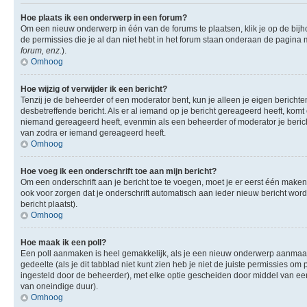
Hoe plaats ik een onderwerp in een forum?
Om een nieuw onderwerp in één van de forums te plaatsen, klik je op de bi
de permissies die je al dan niet hebt in het forum staan onderaan de pagina
forum, enz.
).
Omhoog
Hoe wijzig of verwijder ik een bericht?
Tenzij je de beheerder of een moderator bent, kun je alleen je eigen berichte
desbetreffende bericht. Als er al iemand op je bericht gereageerd heeft, komt e
niemand gereageerd heeft, evenmin als een beheerder of moderator je berich
van zodra er iemand gereageerd heeft.
Omhoog
Hoe voeg ik een onderschrift toe aan mijn bericht?
Om een onderschrift aan je bericht toe te voegen, moet je er eerst één maken.
ook voor zorgen dat je onderschrift automatisch aan ieder nieuw bericht wordt 
bericht plaatst).
Omhoog
Hoe maak ik een poll?
Een poll aanmaken is heel gemakkelijk, als je een nieuw onderwerp aanmaakt (
gedeelte (als je dit tabblad niet kunt zien heb je niet de juiste permissies om 
ingesteld door de beheerder), met elke optie gescheiden door middel van een 
van oneindige duur).
Omhoog