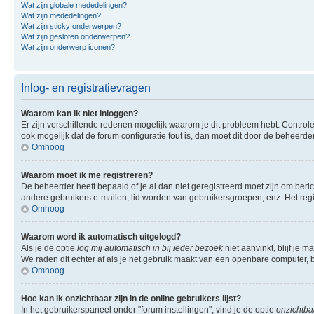
Wat zijn globale mededelingen?
Wat zijn mededelingen?
Wat zijn sticky onderwerpen?
Wat zijn gesloten onderwerpen?
Wat zijn onderwerp iconen?
Inlog- en registratievragen
Waarom kan ik niet inloggen?
Er zijn verschillende redenen mogelijk waarom je dit probleem hebt. Controle
ook mogelijk dat de forum configuratie fout is, dan moet dit door de beheerd
Omhoog
Waarom moet ik me registreren?
De beheerder heeft bepaald of je al dan niet geregistreerd moet zijn om beric
andere gebruikers e-mailen, lid worden van gebruikersgroepen, enz. Het reg
Omhoog
Waarom word ik automatisch uitgelogd?
Als je de optie
log mij automatisch in bij ieder bezoek
niet aanvinkt, blijf je 
We raden dit echter af als je het gebruik maakt van een openbare computer, bi
Omhoog
Hoe kan ik onzichtbaar zijn in de online gebruikers lijst?
In het gebruikerspaneel onder "forum instellingen", vind je de optie
onzichtbaa