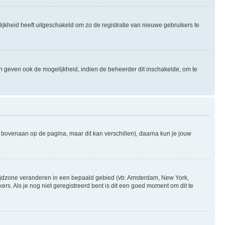
ijkheid heeft uitgeschakeld om zo de registratie van nieuwe gebruikers te
n geven ook de mogelijkheid, indien de beheerder dit inschakelde, om te
l bovenaan op de pagina, maar dit kan verschillen), daarna kun je jouw
je tijdzone veranderen in een bepaald gebied (vb: Amsterdam, New York,
s. Als je nog niet geregistreerd bent is dit een goed moment om dit te