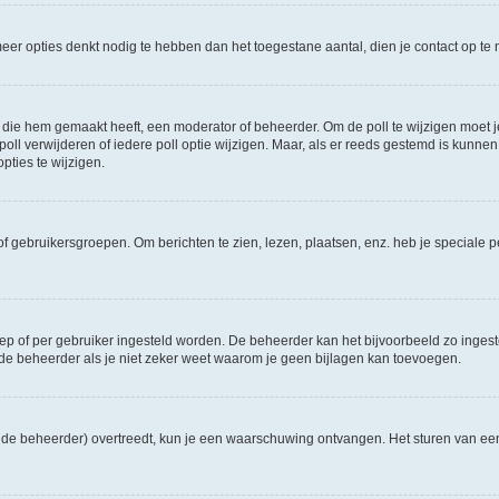
e meer opties denkt nodig te hebben dan het toegestane aantal, dien je contact op 
die hem gemaakt heeft, een moderator of beheerder. Om de poll te wijzigen moet je 
ll verwijderen of iedere poll optie wijzigen. Maar, als er reeds gestemd is kunnen
ties te wijzigen.
f gebruikersgroepen. Om berichten te zien, lezen, plaatsen, enz. heb je speciale 
oep of per gebruiker ingesteld worden. De beheerder kan het bijvoorbeeld zo inge
de beheerder als je niet zeker weet waarom je geen bijlagen kan toevoegen.
ns de beheerder) overtreedt, kun je een waarschuwing ontvangen. Het sturen van 