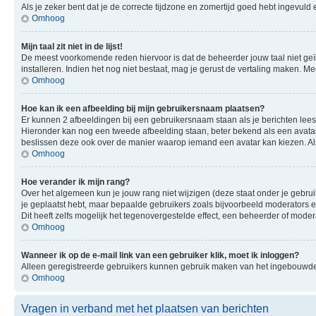
Als je zeker bent dat je de correcte tijdzone en zomertijd goed hebt ingevuld
Omhoog
Mijn taal zit niet in de lijst!
De meest voorkomende reden hiervoor is dat de beheerder jouw taal niet geïnsta
installeren. Indien het nog niet bestaat, mag je gerust de vertaling maken.
Omhoog
Hoe kan ik een afbeelding bij mijn gebruikersnaam plaatsen?
Er kunnen 2 afbeeldingen bij een gebruikersnaam staan als je berichten leest. 
Hieronder kan nog een tweede afbeelding staan, beter bekend als een avatar.
beslissen deze ook over de manier waarop iemand een avatar kan kiezen. Als
Omhoog
Hoe verander ik mijn rang?
Over het algemeen kun je jouw rang niet wijzigen (deze staat onder je gebruik
je geplaatst hebt, maar bepaalde gebruikers zoals bijvoorbeeld moderators
Dit heeft zelfs mogelijk het tegenovergestelde effect, een beheerder of mode
Omhoog
Wanneer ik op de e-mail link van een gebruiker klik, moet ik inloggen?
Alleen geregistreerde gebruikers kunnen gebruik maken van het ingebouwde e
Omhoog
Vragen in verband met het plaatsen van berichten