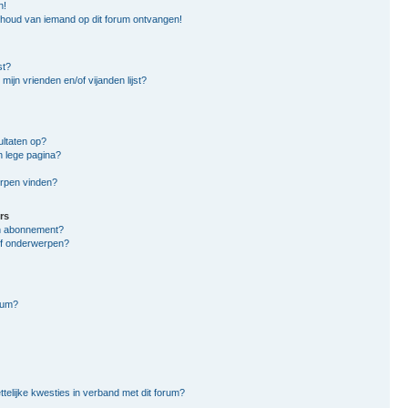
n!
nhoud van iemand op dit forum ontvangen!
st?
mijn vrienden en/of vijanden lijst?
ltaten op?
n lege pagina?
erpen vinden?
rs
en abonnement?
of onderwerpen?
rum?
ttelijke kwesties in verband met dit forum?