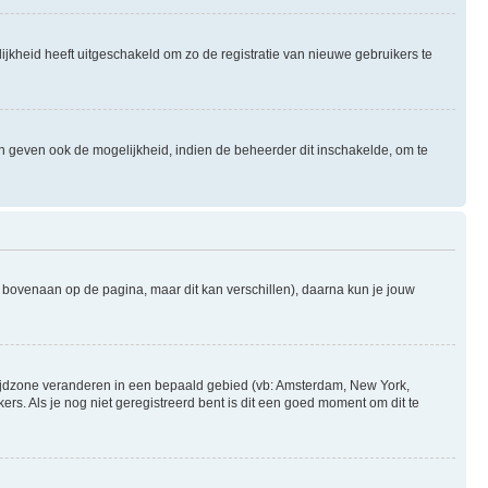
ijkheid heeft uitgeschakeld om zo de registratie van nieuwe gebruikers te
n geven ook de mogelijkheid, indien de beheerder dit inschakelde, om te
l bovenaan op de pagina, maar dit kan verschillen), daarna kun je jouw
je tijdzone veranderen in een bepaald gebied (vb: Amsterdam, New York,
s. Als je nog niet geregistreerd bent is dit een goed moment om dit te