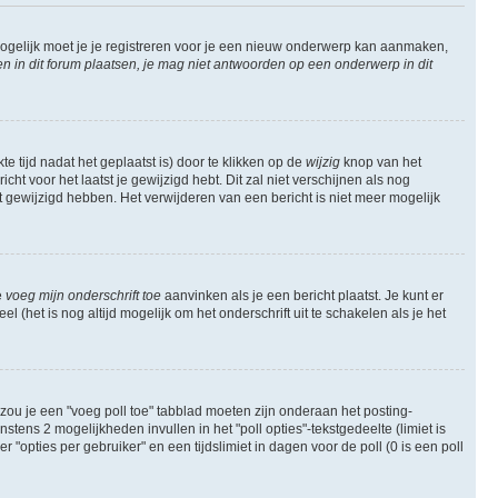
ogelijk moet je je registreren voor je een nieuw onderwerp kan aanmaken,
in dit forum plaatsen, je mag niet antwoorden op een onderwerp in dit
e tijd nadat het geplaatst is) door te klikken op de
wijzig
knop van het
ht voor het laatst je gewijzigd hebt. Dit zal niet verschijnen als nog
gewijzigd hebben. Het verwijderen van een bericht is niet meer mogelijk
e
voeg mijn onderschrift toe
aanvinken als je een bericht plaatst. Je kunt er
 (het is nog altijd mogelijk om het onderschrift uit te schakelen als je het
zou je een "voeg poll toe" tabblad moeten zijn onderaan het posting-
instens 2 mogelijkheden invullen in het "poll opties"-tekstgedeelte (limiet is
opties per gebruiker" en een tijdslimiet in dagen voor de poll (0 is een poll