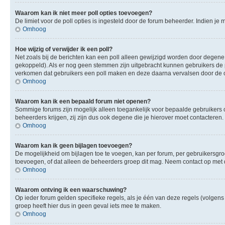
Waarom kan ik niet meer poll opties toevoegen?
De limiet voor de poll opties is ingesteld door de forum beheerder. Indien j
Omhoog
Hoe wijzig of verwijder ik een poll?
Net zoals bij de berichten kan een poll alleen gewijzigd worden door degene 
gekoppeld). Als er nog geen stemmen zijn uitgebracht kunnen gebruikers de po
verkomen dat gebruikers een poll maken en deze daarna vervalsen door de op
Omhoog
Waarom kan ik een bepaald forum niet openen?
Sommige forums zijn mogelijk alleen toegankelijk voor bepaalde gebruikers o
beheerders krijgen, zij zijn dus ook degene die je hierover moet contacteren.
Omhoog
Waarom kan ik geen bijlagen toevoegen?
De mogelijkheid om bijlagen toe te voegen, kan per forum, per gebruikersgr
toevoegen, of dat alleen de beheerders groep dit mag. Neem contact op met 
Omhoog
Waarom ontving ik een waarschuwing?
Op ieder forum gelden specifieke regels, als je één van deze regels (volge
groep heeft hier dus in geen geval iets mee te maken.
Omhoog