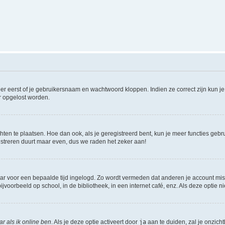
er eerst of je gebruikersnaam en wachtwoord kloppen. Indien ze correct zijn kun je 
er opgelost worden.
hten te plaatsen. Hoe dan ook, als je geregistreerd bent, kun je meer functies gebr
istreren duurt maar even, dus we raden het zeker aan!
maar voor een bepaalde tijd ingelogd. Zo wordt vermeden dat anderen je account mis
jvoorbeeld op school, in de bibliotheek, in een internet café, enz. Als deze optie 
r als ik online ben
. Als je deze optie activeert door
ja
aan te duiden, zal je onzich