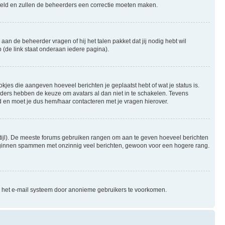
gesteld en zullen de beheerders een correctie moeten maken.
aan de beheerder vragen of hij het talen pakket dat jij nodig hebt wil
 (de link staat onderaan iedere pagina).
okjes die aangeven hoeveel berichten je geplaatst hebt of wat je status is.
rders hebben de keuze om avatars al dan niet in te schakelen. Tevens
 en moet je dus hem/haar contacteren met je vragen hierover.
e stijl). De meeste forums gebruiken rangen om aan te geven hoeveel berichten
beginnen spammen met onzinnig veel berichten, gewoon voor een hogere rang.
an het e-mail systeem door anonieme gebruikers te voorkomen.