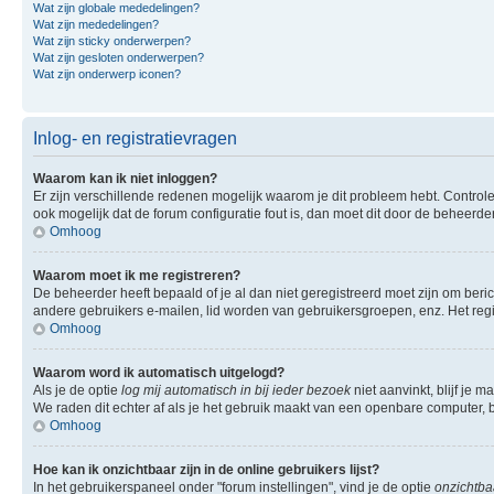
Wat zijn globale mededelingen?
Wat zijn mededelingen?
Wat zijn sticky onderwerpen?
Wat zijn gesloten onderwerpen?
Wat zijn onderwerp iconen?
Inlog- en registratievragen
Waarom kan ik niet inloggen?
Er zijn verschillende redenen mogelijk waarom je dit probleem hebt. Controle
ook mogelijk dat de forum configuratie fout is, dan moet dit door de beheerd
Omhoog
Waarom moet ik me registreren?
De beheerder heeft bepaald of je al dan niet geregistreerd moet zijn om beric
andere gebruikers e-mailen, lid worden van gebruikersgroepen, enz. Het reg
Omhoog
Waarom word ik automatisch uitgelogd?
Als je de optie
log mij automatisch in bij ieder bezoek
niet aanvinkt, blijf je 
We raden dit echter af als je het gebruik maakt van een openbare computer, bi
Omhoog
Hoe kan ik onzichtbaar zijn in de online gebruikers lijst?
In het gebruikerspaneel onder "forum instellingen", vind je de optie
onzichtbaa