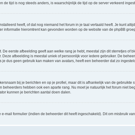
 en de tijd is nog steeds anders, is waarschijnlijk de tijd op de server verkeerd in
lleerd heeft, of dat nog niemand het forum in je taal vertaald heeft. Je kunt altijd 
 Meer informatie hieromtrent kan gevonden worden op de website van de phpBB groep
De eerste afbeelding geeft aan welke rang je hebt, meestal zijn dit sterretjes of bl
 Deze afbeelding is meestal uniek of persoonlijk voor iedere gebruiker. De behee
 je dus geen gebruik kan maken van avatars, heeft een beheerder dat zo ingesteld
ersnaam bij je berichten en op je profiel, maar dit is afhankelijk van de gebruikt
 en beheerders hebben ook een aparte rang. Nu moet je natuurlijk het forum niet 
rator kunnen je berichten aantal doen dalen.
-mail formulier (indien de beheerder dit heeft ingeschakeld). Dit om misbruik v