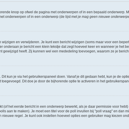
jhorende knop op ofwel de pagina met onderwerpen of in een bepaald onderwerp. M
 met onderwerpen of in een onderwerp (de lijst met
je mag geen nieuwe onderwerpen 
n wijzigen en verwijderen. Je kunt een bericht wijzigen (soms maar voor een beperkt
r onderaan je bericht een klein tekstje dat zegt hoeveel keer en wanneer je het beric
t gewijzigd heeft. Zij kunnen wel een mededeling toevoegen, waarom ze je bericht 
 Dit kun je via het gebruikerspaneel doen. Vanaf je dit gedaan hebt, kun je de opti
toegevoegd. Dit doe je door de bijhorende optie te activeren in het gebruikerspaneel
of het eerste bericht in een onderwerp bewerkt, als je daar permissie voor hebt) 
polls aan te maken). Je moet een titel voor de poll invullen bij "poll vraag" en dan m
nieuwe regel. Je kunt ook instellen hoeveel opties een gebruiker mag kiezen onder "