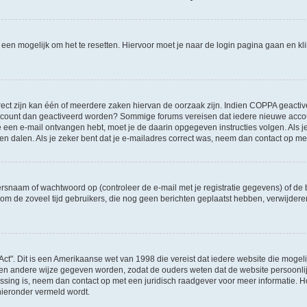
l een mogelijk om het te resetten. Hiervoor moet je naar de login pagina gaan en k
ct zijn kan één of meerdere zaken hiervan de oorzaak zijn. Indien COPPA geactiveerd
je account dan geactiveerd worden? Sommige forums vereisen dat iedere nieuwe accou
 je een e-mail ontvangen hebt, moet je de daarin opgegeven instructies volgen. Als
oen dalen. Als je zeker bent dat je e-mailadres correct was, neem dan contact op m
naam of wachtwoord op (controleer de e-mail met je registratie gegevens) of de b
ms om de zoveel tijd gebruikers, die nog geen berichten geplaatst hebben, verwijde
Act". Dit is een Amerikaanse wet van 1998 die vereist dat iedere website die moge
en andere wijze gegeven worden, zodat de ouders weten dat de website persoonlijke
passing is, neem dan contact op met een juridisch raadgever voor meer informatie.
 hieronder vermeld wordt.