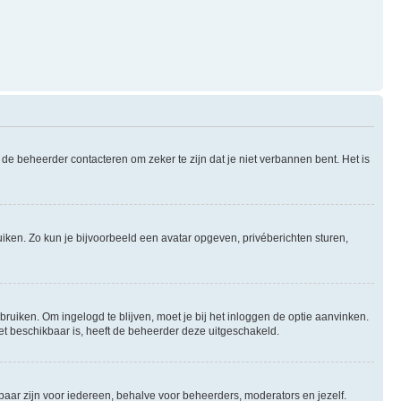
de beheerder contacteren om zeker te zijn dat je niet verbannen bent. Het is
uiken. Zo kun je bijvoorbeeld een avatar opgeven, privéberichten sturen,
bruiken. Om ingelogd te blijven, moet je bij het inloggen de optie aanvinken.
niet beschikbaar is, heeft de beheerder deze uitgeschakeld.
tbaar zijn voor iedereen, behalve voor beheerders, moderators en jezelf.