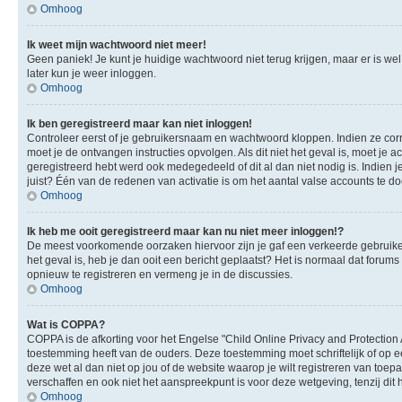
Omhoog
Ik weet mijn wachtwoord niet meer!
Geen paniek! Je kunt je huidige wachtwoord niet terug krijgen, maar er is we
later kun je weer inloggen.
Omhoog
Ik ben geregistreerd maar kan niet inloggen!
Controleer eerst of je gebruikersnaam en wachtwoord kloppen. Indien ze corre
moet je de ontvangen instructies opvolgen. Als dit niet het geval is, moet 
geregistreerd hebt werd ook medegedeeld of dit al dan niet nodig is. Indien
juist? Één van de redenen van activatie is om het aantal valse accounts te d
Omhoog
Ik heb me ooit geregistreerd maar kan nu niet meer inloggen!?
De meest voorkomende oorzaken hiervoor zijn je gaf een verkeerde gebruikers
het geval is, heb je dan ooit een bericht geplaatst? Het is normaal dat foru
opnieuw te registreren en vermeng je in de discussies.
Omhoog
Wat is COPPA?
COPPA is de afkorting voor het Engelse "Child Online Privacy and Protection 
toestemming heeft van de ouders. Deze toestemming moet schriftelijk of op e
deze wet al dan niet op jou of de website waarop je wilt registreren van toe
verschaffen en ook niet het aanspreekpunt is voor deze wetgeving, tenzij dit
Omhoog