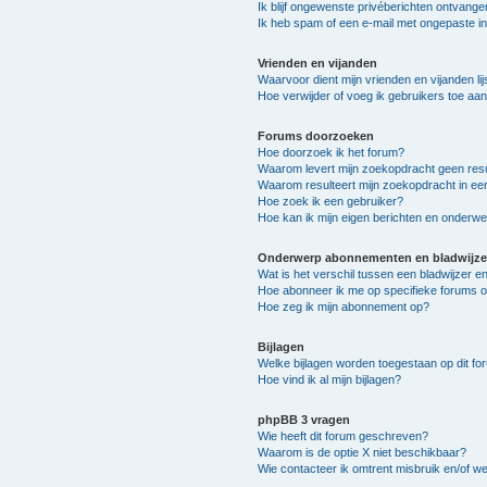
Ik blijf ongewenste privéberichten ontvange
Ik heb spam of een e-mail met ongepaste i
Vrienden en vijanden
Waarvoor dient mijn vrienden en vijanden lij
Hoe verwijder of voeg ik gebruikers toe aan 
Forums doorzoeken
Hoe doorzoek ik het forum?
Waarom levert mijn zoekopdracht geen resu
Waarom resulteert mijn zoekopdracht in ee
Hoe zoek ik een gebruiker?
Hoe kan ik mijn eigen berichten en onderw
Onderwerp abonnementen en bladwijze
Wat is het verschil tussen een bladwijzer 
Hoe abonneer ik me op specifieke forums 
Hoe zeg ik mijn abonnement op?
Bijlagen
Welke bijlagen worden toegestaan op dit fo
Hoe vind ik al mijn bijlagen?
phpBB 3 vragen
Wie heeft dit forum geschreven?
Waarom is de optie X niet beschikbaar?
Wie contacteer ik omtrent misbruik en/of we