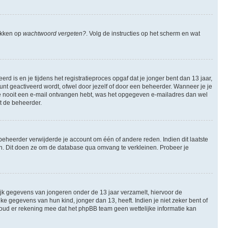
likken op
wachtwoord vergeten?
. Volg de instructies op het scherm en wat
 is en je tijdens het registratieproces opgaf dat je jonger bent dan 13 jaar,
nt geactiveerd wordt, ofwel door jezelf of door een beheerder. Wanneer je je
 je nooit een e-mail ontvangen hebt, was het opgegeven e-mailadres dan wel
et de beheerder.
eheerder verwijderde je account om één of andere reden. Indien dit laatste
ren. Dit doen ze om de database qua omvang te verkleinen. Probeer je
lijk gegevens van jongeren onder de 13 jaar verzamelt, hiervoor de
 gegevens van hun kind, jonger dan 13, heeft. Indien je niet zeker bent of
 Houd er rekening mee dat het phpBB team geen wettelijke informatie kan