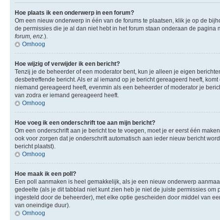
Hoe plaats ik een onderwerp in een forum?
Om een nieuw onderwerp in één van de forums te plaatsen, klik je op de bi
de permissies die je al dan niet hebt in het forum staan onderaan de pagina
forum, enz.
).
Omhoog
Hoe wijzig of verwijder ik een bericht?
Tenzij je de beheerder of een moderator bent, kun je alleen je eigen berichte
desbetreffende bericht. Als er al iemand op je bericht gereageerd heeft, komt e
niemand gereageerd heeft, evenmin als een beheerder of moderator je berich
van zodra er iemand gereageerd heeft.
Omhoog
Hoe voeg ik een onderschrift toe aan mijn bericht?
Om een onderschrift aan je bericht toe te voegen, moet je er eerst één maken.
ook voor zorgen dat je onderschrift automatisch aan ieder nieuw bericht wordt 
bericht plaatst).
Omhoog
Hoe maak ik een poll?
Een poll aanmaken is heel gemakkelijk, als je een nieuw onderwerp aanmaakt (
gedeelte (als je dit tabblad niet kunt zien heb je niet de juiste permissies om 
ingesteld door de beheerder), met elke optie gescheiden door middel van een 
van oneindige duur).
Omhoog