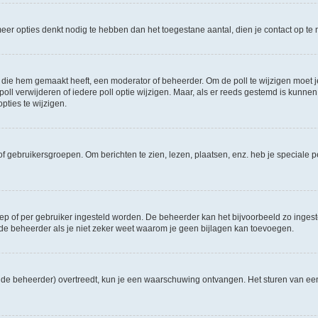
e meer opties denkt nodig te hebben dan het toegestane aantal, dien je contact op 
die hem gemaakt heeft, een moderator of beheerder. Om de poll te wijzigen moet je 
ll verwijderen of iedere poll optie wijzigen. Maar, als er reeds gestemd is kunnen
ties te wijzigen.
f gebruikersgroepen. Om berichten te zien, lezen, plaatsen, enz. heb je speciale 
oep of per gebruiker ingesteld worden. De beheerder kan het bijvoorbeeld zo inge
de beheerder als je niet zeker weet waarom je geen bijlagen kan toevoegen.
ns de beheerder) overtreedt, kun je een waarschuwing ontvangen. Het sturen van 