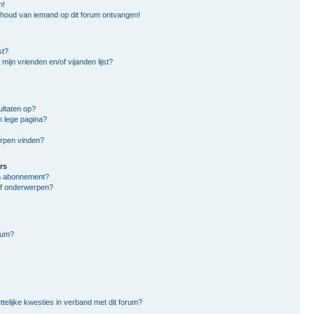
n!
nhoud van iemand op dit forum ontvangen!
st?
mijn vrienden en/of vijanden lijst?
ltaten op?
n lege pagina?
erpen vinden?
rs
en abonnement?
of onderwerpen?
rum?
ttelijke kwesties in verband met dit forum?