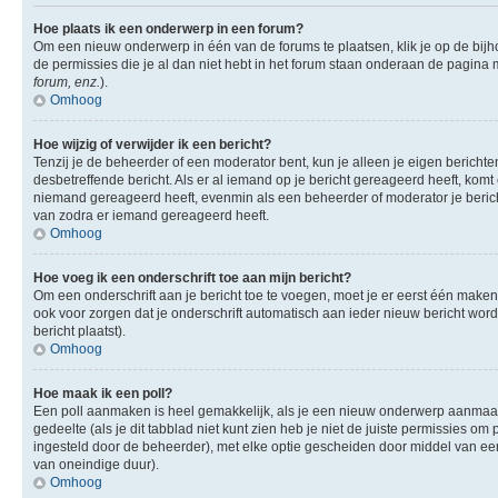
Hoe plaats ik een onderwerp in een forum?
Om een nieuw onderwerp in één van de forums te plaatsen, klik je op de bi
de permissies die je al dan niet hebt in het forum staan onderaan de pagina
forum, enz.
).
Omhoog
Hoe wijzig of verwijder ik een bericht?
Tenzij je de beheerder of een moderator bent, kun je alleen je eigen berichte
desbetreffende bericht. Als er al iemand op je bericht gereageerd heeft, komt e
niemand gereageerd heeft, evenmin als een beheerder of moderator je berich
van zodra er iemand gereageerd heeft.
Omhoog
Hoe voeg ik een onderschrift toe aan mijn bericht?
Om een onderschrift aan je bericht toe te voegen, moet je er eerst één maken.
ook voor zorgen dat je onderschrift automatisch aan ieder nieuw bericht wordt 
bericht plaatst).
Omhoog
Hoe maak ik een poll?
Een poll aanmaken is heel gemakkelijk, als je een nieuw onderwerp aanmaakt (
gedeelte (als je dit tabblad niet kunt zien heb je niet de juiste permissies om 
ingesteld door de beheerder), met elke optie gescheiden door middel van een 
van oneindige duur).
Omhoog