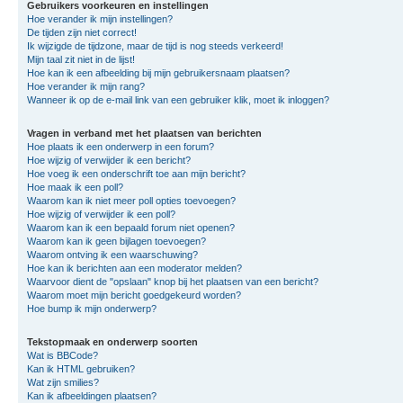
Gebruikers voorkeuren en instellingen
Hoe verander ik mijn instellingen?
De tijden zijn niet correct!
Ik wijzigde de tijdzone, maar de tijd is nog steeds verkeerd!
Mijn taal zit niet in de lijst!
Hoe kan ik een afbeelding bij mijn gebruikersnaam plaatsen?
Hoe verander ik mijn rang?
Wanneer ik op de e-mail link van een gebruiker klik, moet ik inloggen?
Vragen in verband met het plaatsen van berichten
Hoe plaats ik een onderwerp in een forum?
Hoe wijzig of verwijder ik een bericht?
Hoe voeg ik een onderschrift toe aan mijn bericht?
Hoe maak ik een poll?
Waarom kan ik niet meer poll opties toevoegen?
Hoe wijzig of verwijder ik een poll?
Waarom kan ik een bepaald forum niet openen?
Waarom kan ik geen bijlagen toevoegen?
Waarom ontving ik een waarschuwing?
Hoe kan ik berichten aan een moderator melden?
Waarvoor dient de "opslaan" knop bij het plaatsen van een bericht?
Waarom moet mijn bericht goedgekeurd worden?
Hoe bump ik mijn onderwerp?
Tekstopmaak en onderwerp soorten
Wat is BBCode?
Kan ik HTML gebruiken?
Wat zijn smilies?
Kan ik afbeeldingen plaatsen?