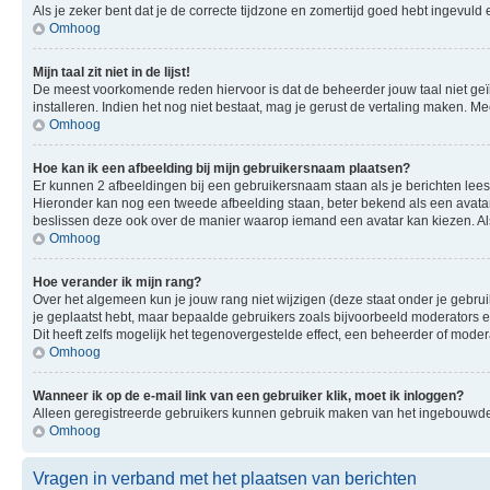
Als je zeker bent dat je de correcte tijdzone en zomertijd goed hebt ingevuld
Omhoog
Mijn taal zit niet in de lijst!
De meest voorkomende reden hiervoor is dat de beheerder jouw taal niet geïnsta
installeren. Indien het nog niet bestaat, mag je gerust de vertaling maken.
Omhoog
Hoe kan ik een afbeelding bij mijn gebruikersnaam plaatsen?
Er kunnen 2 afbeeldingen bij een gebruikersnaam staan als je berichten leest. 
Hieronder kan nog een tweede afbeelding staan, beter bekend als een avatar.
beslissen deze ook over de manier waarop iemand een avatar kan kiezen. Als
Omhoog
Hoe verander ik mijn rang?
Over het algemeen kun je jouw rang niet wijzigen (deze staat onder je gebruik
je geplaatst hebt, maar bepaalde gebruikers zoals bijvoorbeeld moderators
Dit heeft zelfs mogelijk het tegenovergestelde effect, een beheerder of mode
Omhoog
Wanneer ik op de e-mail link van een gebruiker klik, moet ik inloggen?
Alleen geregistreerde gebruikers kunnen gebruik maken van het ingebouwde e
Omhoog
Vragen in verband met het plaatsen van berichten