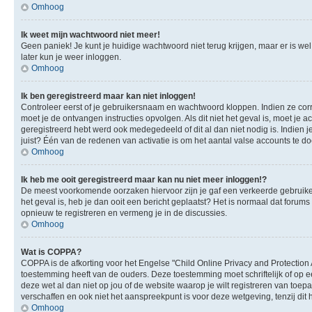
Omhoog
Ik weet mijn wachtwoord niet meer!
Geen paniek! Je kunt je huidige wachtwoord niet terug krijgen, maar er is we
later kun je weer inloggen.
Omhoog
Ik ben geregistreerd maar kan niet inloggen!
Controleer eerst of je gebruikersnaam en wachtwoord kloppen. Indien ze corre
moet je de ontvangen instructies opvolgen. Als dit niet het geval is, moet 
geregistreerd hebt werd ook medegedeeld of dit al dan niet nodig is. Indien
juist? Één van de redenen van activatie is om het aantal valse accounts te d
Omhoog
Ik heb me ooit geregistreerd maar kan nu niet meer inloggen!?
De meest voorkomende oorzaken hiervoor zijn je gaf een verkeerde gebruikers
het geval is, heb je dan ooit een bericht geplaatst? Het is normaal dat foru
opnieuw te registreren en vermeng je in de discussies.
Omhoog
Wat is COPPA?
COPPA is de afkorting voor het Engelse "Child Online Privacy and Protection 
toestemming heeft van de ouders. Deze toestemming moet schriftelijk of op e
deze wet al dan niet op jou of de website waarop je wilt registreren van toe
verschaffen en ook niet het aanspreekpunt is voor deze wetgeving, tenzij dit
Omhoog