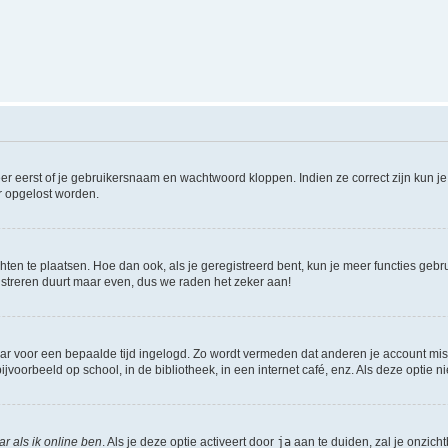
er eerst of je gebruikersnaam en wachtwoord kloppen. Indien ze correct zijn kun je 
er opgelost worden.
hten te plaatsen. Hoe dan ook, als je geregistreerd bent, kun je meer functies gebr
istreren duurt maar even, dus we raden het zeker aan!
maar voor een bepaalde tijd ingelogd. Zo wordt vermeden dat anderen je account mis
jvoorbeeld op school, in de bibliotheek, in een internet café, enz. Als deze optie 
r als ik online ben
. Als je deze optie activeert door
ja
aan te duiden, zal je onzich