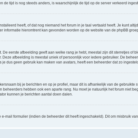
 en de tijd is nog steeds anders, is waarschijnlijk de tijd op de server verkeerd in
lleerd heeft, of dat nog niemand het forum in je taal vertaald heeft. Je kunt altijd 
 Meer informatie hieromtrent kan gevonden worden op de website van de phpBB groep
De eerste afbeelding geeft aan welke rang je hebt, meestal zijn dit sterretjes of bl
 Deze afbeelding is meestal uniek of persoonlijk voor iedere gebruiker. De behee
 je dus geen gebruik kan maken van avatars, heeft een beheerder dat zo ingesteld
ersnaam bij je berichten en op je profiel, maar dit is afhankelijk van de gebruikt
 en beheerders hebben ook een aparte rang. Nu moet je natuurlijk het forum niet 
rator kunnen je berichten aantal doen dalen.
-mail formulier (indien de beheerder dit heeft ingeschakeld). Dit om misbruik v