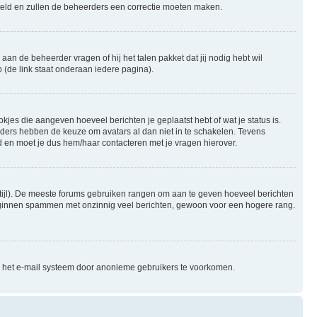
gesteld en zullen de beheerders een correctie moeten maken.
aan de beheerder vragen of hij het talen pakket dat jij nodig hebt wil
 (de link staat onderaan iedere pagina).
okjes die aangeven hoeveel berichten je geplaatst hebt of wat je status is.
rders hebben de keuze om avatars al dan niet in te schakelen. Tevens
 en moet je dus hem/haar contacteren met je vragen hierover.
e stijl). De meeste forums gebruiken rangen om aan te geven hoeveel berichten
beginnen spammen met onzinnig veel berichten, gewoon voor een hogere rang.
an het e-mail systeem door anonieme gebruikers te voorkomen.