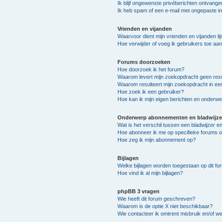
Ik blijf ongewenste privéberichten ontvange
Ik heb spam of een e-mail met ongepaste i
Vrienden en vijanden
Waarvoor dient mijn vrienden en vijanden lij
Hoe verwijder of voeg ik gebruikers toe aan 
Forums doorzoeken
Hoe doorzoek ik het forum?
Waarom levert mijn zoekopdracht geen resu
Waarom resulteert mijn zoekopdracht in ee
Hoe zoek ik een gebruiker?
Hoe kan ik mijn eigen berichten en onderw
Onderwerp abonnementen en bladwijze
Wat is het verschil tussen een bladwijzer 
Hoe abonneer ik me op specifieke forums 
Hoe zeg ik mijn abonnement op?
Bijlagen
Welke bijlagen worden toegestaan op dit fo
Hoe vind ik al mijn bijlagen?
phpBB 3 vragen
Wie heeft dit forum geschreven?
Waarom is de optie X niet beschikbaar?
Wie contacteer ik omtrent misbruik en/of we