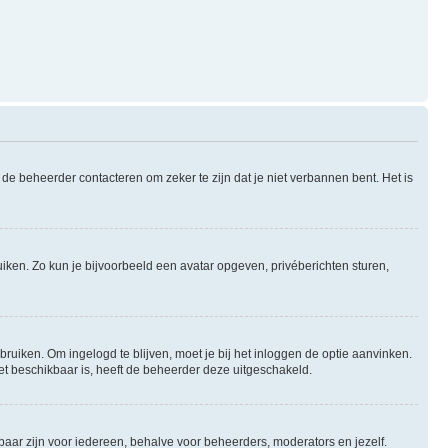
de beheerder contacteren om zeker te zijn dat je niet verbannen bent. Het is
uiken. Zo kun je bijvoorbeeld een avatar opgeven, privéberichten sturen,
bruiken. Om ingelogd te blijven, moet je bij het inloggen de optie aanvinken.
niet beschikbaar is, heeft de beheerder deze uitgeschakeld.
tbaar zijn voor iedereen, behalve voor beheerders, moderators en jezelf.