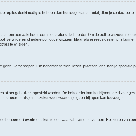
e meer opties denkt nodig te hebben dan het toegestane aantal, dien je contact op 
die hem gemaakt heeft, een moderator of beheerder. Om de poll te wijzigen moet je 
ll verwijderen of iedere poll optie wijzigen. Maar, als er reeds gestemd is kunnen
ties te wijzigen.
f gebruikersgroepen. Om berichten te zien, lezen, plaatsen, enz. heb je speciale 
oep of per gebruiker ingesteld worden. De beheerder kan het bijvoorbeeld zo inge
de beheerder als je niet zeker weet waarom je geen bijlagen kan toevoegen.
ns de beheerder) overtreedt, kun je een waarschuwing ontvangen. Het sturen van 