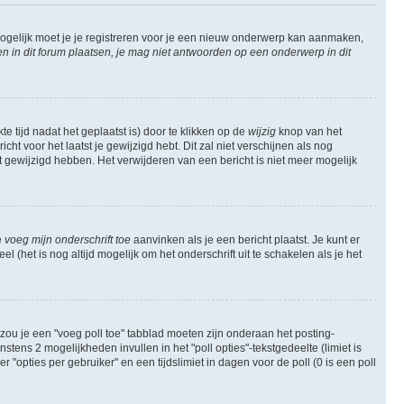
ogelijk moet je je registreren voor je een nieuw onderwerp kan aanmaken,
in dit forum plaatsen, je mag niet antwoorden op een onderwerp in dit
e tijd nadat het geplaatst is) door te klikken op de
wijzig
knop van het
ht voor het laatst je gewijzigd hebt. Dit zal niet verschijnen als nog
gewijzigd hebben. Het verwijderen van een bericht is niet meer mogelijk
e
voeg mijn onderschrift toe
aanvinken als je een bericht plaatst. Je kunt er
 (het is nog altijd mogelijk om het onderschrift uit te schakelen als je het
zou je een "voeg poll toe" tabblad moeten zijn onderaan het posting-
instens 2 mogelijkheden invullen in het "poll opties"-tekstgedeelte (limiet is
opties per gebruiker" en een tijdslimiet in dagen voor de poll (0 is een poll