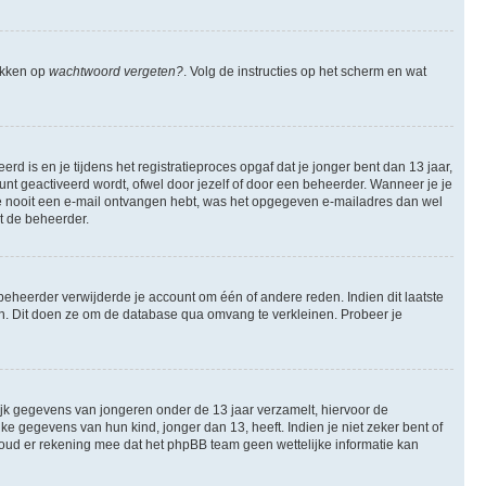
likken op
wachtwoord vergeten?
. Volg de instructies op het scherm en wat
 is en je tijdens het registratieproces opgaf dat je jonger bent dan 13 jaar,
nt geactiveerd wordt, ofwel door jezelf of door een beheerder. Wanneer je je
 je nooit een e-mail ontvangen hebt, was het opgegeven e-mailadres dan wel
et de beheerder.
eheerder verwijderde je account om één of andere reden. Indien dit laatste
ren. Dit doen ze om de database qua omvang te verkleinen. Probeer je
lijk gegevens van jongeren onder de 13 jaar verzamelt, hiervoor de
 gegevens van hun kind, jonger dan 13, heeft. Indien je niet zeker bent of
 Houd er rekening mee dat het phpBB team geen wettelijke informatie kan