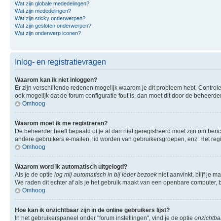
Wat zijn globale mededelingen?
Wat zijn mededelingen?
Wat zijn sticky onderwerpen?
Wat zijn gesloten onderwerpen?
Wat zijn onderwerp iconen?
Inlog- en registratievragen
Waarom kan ik niet inloggen?
Er zijn verschillende redenen mogelijk waarom je dit probleem hebt. Controle
ook mogelijk dat de forum configuratie fout is, dan moet dit door de beheerd
Omhoog
Waarom moet ik me registreren?
De beheerder heeft bepaald of je al dan niet geregistreerd moet zijn om beric
andere gebruikers e-mailen, lid worden van gebruikersgroepen, enz. Het reg
Omhoog
Waarom word ik automatisch uitgelogd?
Als je de optie
log mij automatisch in bij ieder bezoek
niet aanvinkt, blijf je 
We raden dit echter af als je het gebruik maakt van een openbare computer, bi
Omhoog
Hoe kan ik onzichtbaar zijn in de online gebruikers lijst?
In het gebruikerspaneel onder "forum instellingen", vind je de optie
onzichtbaa