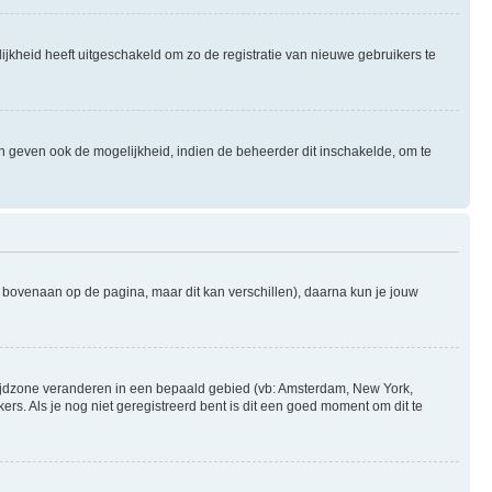
ijkheid heeft uitgeschakeld om zo de registratie van nieuwe gebruikers te
n geven ook de mogelijkheid, indien de beheerder dit inschakelde, om te
l bovenaan op de pagina, maar dit kan verschillen), daarna kun je jouw
je tijdzone veranderen in een bepaald gebied (vb: Amsterdam, New York,
s. Als je nog niet geregistreerd bent is dit een goed moment om dit te