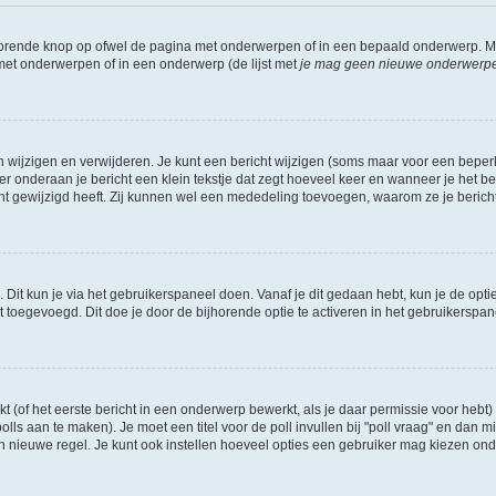
jhorende knop op ofwel de pagina met onderwerpen of in een bepaald onderwerp. M
 met onderwerpen of in een onderwerp (de lijst met
je mag geen nieuwe onderwerpen 
n wijzigen en verwijderen. Je kunt een bericht wijzigen (soms maar voor een beperkt
r onderaan je bericht een klein tekstje dat zegt hoeveel keer en wanneer je het beric
t gewijzigd heeft. Zij kunnen wel een mededeling toevoegen, waarom ze je bericht 
 Dit kun je via het gebruikerspaneel doen. Vanaf je dit gedaan hebt, kun je de opti
toegevoegd. Dit doe je door de bijhorende optie te activeren in het gebruikerspaneel
of het eerste bericht in een onderwerp bewerkt, als je daar permissie voor hebt) 
polls aan te maken). Je moet een titel voor de poll invullen bij "poll vraag" en dan m
nieuwe regel. Je kunt ook instellen hoeveel opties een gebruiker mag kiezen onder "