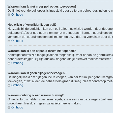
Waarom kan ik niet meer poll opties toevoegen?
De limiet voor de poll opties is ingesteld door de forum beheerder. Indien j
Omhoog
Hoe wijzig of verwijder ik een poll?
Net zoals bij de berichten kan een poll alleen gewijzigd worden door degene 
gekoppeld). Als er nog geen stemmen zijn uitgebracht kunnen gebruikers de po
verkomen dat gebruikers een poll maken en deze daarna vervalsen door de op
Omhoog
Waarom kan ik een bepaald forum niet openen?
Sommige forums zijn mogelijk alleen toegankelijk voor bepaalde gebruikers o
beheerders krijgen, zij zijn dus ook degene die je hierover moet contacteren.
Omhoog
Waarom kan ik geen bijlagen toevoegen?
De mogelijkheid om bijlagen toe te voegen, kan per forum, per gebruikersgr
toevoegen, of dat alleen de beheerders groep dit mag. Neem contact op met 
Omhoog
Waarom ontving ik een waarschuwing?
Op ieder forum gelden specifieke regels, als je één van deze regels (volge
groep heeft hier dus in geen geval iets mee te maken.
Omhoog