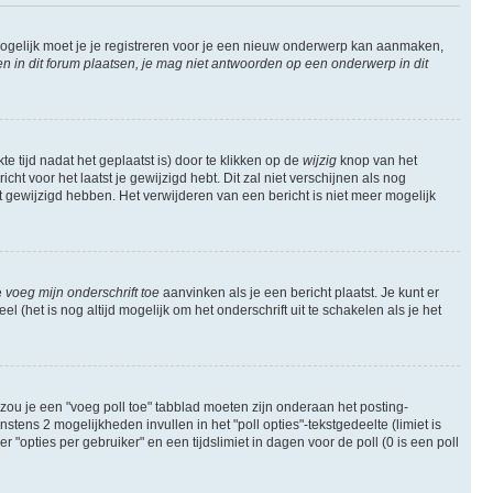
ogelijk moet je je registreren voor je een nieuw onderwerp kan aanmaken,
in dit forum plaatsen, je mag niet antwoorden op een onderwerp in dit
e tijd nadat het geplaatst is) door te klikken op de
wijzig
knop van het
ht voor het laatst je gewijzigd hebt. Dit zal niet verschijnen als nog
gewijzigd hebben. Het verwijderen van een bericht is niet meer mogelijk
e
voeg mijn onderschrift toe
aanvinken als je een bericht plaatst. Je kunt er
 (het is nog altijd mogelijk om het onderschrift uit te schakelen als je het
zou je een "voeg poll toe" tabblad moeten zijn onderaan het posting-
instens 2 mogelijkheden invullen in het "poll opties"-tekstgedeelte (limiet is
opties per gebruiker" en een tijdslimiet in dagen voor de poll (0 is een poll