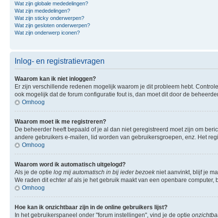
Wat zijn globale mededelingen?
Wat zijn mededelingen?
Wat zijn sticky onderwerpen?
Wat zijn gesloten onderwerpen?
Wat zijn onderwerp iconen?
Inlog- en registratievragen
Waarom kan ik niet inloggen?
Er zijn verschillende redenen mogelijk waarom je dit probleem hebt. Controle
ook mogelijk dat de forum configuratie fout is, dan moet dit door de beheerd
Omhoog
Waarom moet ik me registreren?
De beheerder heeft bepaald of je al dan niet geregistreerd moet zijn om beric
andere gebruikers e-mailen, lid worden van gebruikersgroepen, enz. Het reg
Omhoog
Waarom word ik automatisch uitgelogd?
Als je de optie
log mij automatisch in bij ieder bezoek
niet aanvinkt, blijf je 
We raden dit echter af als je het gebruik maakt van een openbare computer, bi
Omhoog
Hoe kan ik onzichtbaar zijn in de online gebruikers lijst?
In het gebruikerspaneel onder "forum instellingen", vind je de optie
onzichtbaa