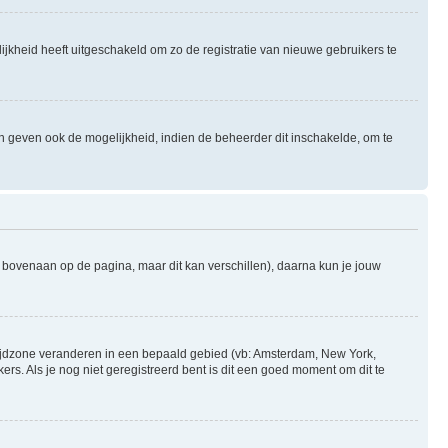
ijkheid heeft uitgeschakeld om zo de registratie van nieuwe gebruikers te
n geven ook de mogelijkheid, indien de beheerder dit inschakelde, om te
l bovenaan op de pagina, maar dit kan verschillen), daarna kun je jouw
je tijdzone veranderen in een bepaald gebied (vb: Amsterdam, New York,
s. Als je nog niet geregistreerd bent is dit een goed moment om dit te