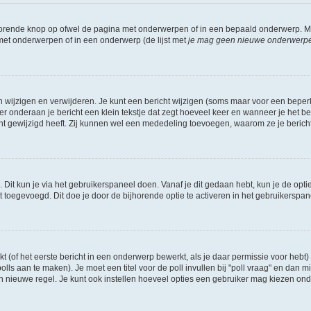
jhorende knop op ofwel de pagina met onderwerpen of in een bepaald onderwerp. M
 met onderwerpen of in een onderwerp (de lijst met
je mag geen nieuwe onderwerpen 
n wijzigen en verwijderen. Je kunt een bericht wijzigen (soms maar voor een beperkt
r onderaan je bericht een klein tekstje dat zegt hoeveel keer en wanneer je het beric
t gewijzigd heeft. Zij kunnen wel een mededeling toevoegen, waarom ze je bericht 
 Dit kun je via het gebruikerspaneel doen. Vanaf je dit gedaan hebt, kun je de opti
toegevoegd. Dit doe je door de bijhorende optie te activeren in het gebruikerspaneel
of het eerste bericht in een onderwerp bewerkt, als je daar permissie voor hebt) 
polls aan te maken). Je moet een titel voor de poll invullen bij "poll vraag" en dan m
nieuwe regel. Je kunt ook instellen hoeveel opties een gebruiker mag kiezen onder "