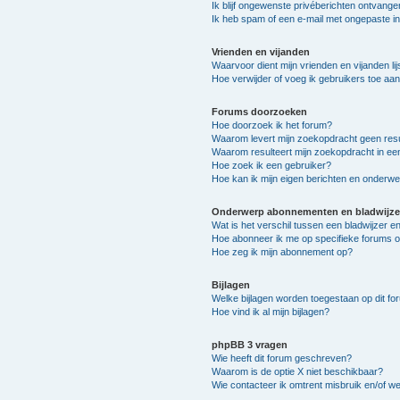
Ik blijf ongewenste privéberichten ontvange
Ik heb spam of een e-mail met ongepaste i
Vrienden en vijanden
Waarvoor dient mijn vrienden en vijanden lij
Hoe verwijder of voeg ik gebruikers toe aan 
Forums doorzoeken
Hoe doorzoek ik het forum?
Waarom levert mijn zoekopdracht geen resu
Waarom resulteert mijn zoekopdracht in ee
Hoe zoek ik een gebruiker?
Hoe kan ik mijn eigen berichten en onderw
Onderwerp abonnementen en bladwijze
Wat is het verschil tussen een bladwijzer 
Hoe abonneer ik me op specifieke forums 
Hoe zeg ik mijn abonnement op?
Bijlagen
Welke bijlagen worden toegestaan op dit fo
Hoe vind ik al mijn bijlagen?
phpBB 3 vragen
Wie heeft dit forum geschreven?
Waarom is de optie X niet beschikbaar?
Wie contacteer ik omtrent misbruik en/of we