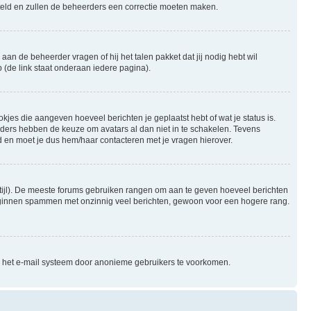
gesteld en zullen de beheerders een correctie moeten maken.
aan de beheerder vragen of hij het talen pakket dat jij nodig hebt wil
 (de link staat onderaan iedere pagina).
okjes die aangeven hoeveel berichten je geplaatst hebt of wat je status is.
rders hebben de keuze om avatars al dan niet in te schakelen. Tevens
 en moet je dus hem/haar contacteren met je vragen hierover.
e stijl). De meeste forums gebruiken rangen om aan te geven hoeveel berichten
beginnen spammen met onzinnig veel berichten, gewoon voor een hogere rang.
an het e-mail systeem door anonieme gebruikers te voorkomen.