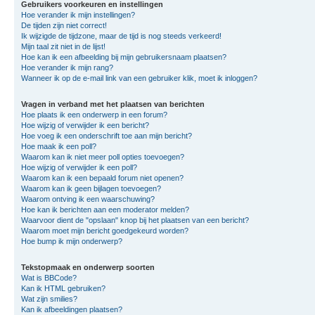
Gebruikers voorkeuren en instellingen
Hoe verander ik mijn instellingen?
De tijden zijn niet correct!
Ik wijzigde de tijdzone, maar de tijd is nog steeds verkeerd!
Mijn taal zit niet in de lijst!
Hoe kan ik een afbeelding bij mijn gebruikersnaam plaatsen?
Hoe verander ik mijn rang?
Wanneer ik op de e-mail link van een gebruiker klik, moet ik inloggen?
Vragen in verband met het plaatsen van berichten
Hoe plaats ik een onderwerp in een forum?
Hoe wijzig of verwijder ik een bericht?
Hoe voeg ik een onderschrift toe aan mijn bericht?
Hoe maak ik een poll?
Waarom kan ik niet meer poll opties toevoegen?
Hoe wijzig of verwijder ik een poll?
Waarom kan ik een bepaald forum niet openen?
Waarom kan ik geen bijlagen toevoegen?
Waarom ontving ik een waarschuwing?
Hoe kan ik berichten aan een moderator melden?
Waarvoor dient de "opslaan" knop bij het plaatsen van een bericht?
Waarom moet mijn bericht goedgekeurd worden?
Hoe bump ik mijn onderwerp?
Tekstopmaak en onderwerp soorten
Wat is BBCode?
Kan ik HTML gebruiken?
Wat zijn smilies?
Kan ik afbeeldingen plaatsen?