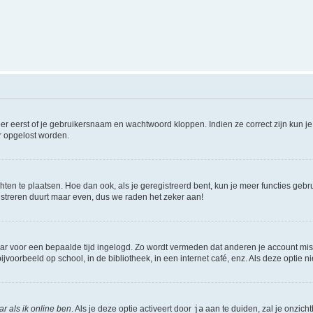
er eerst of je gebruikersnaam en wachtwoord kloppen. Indien ze correct zijn kun je 
er opgelost worden.
hten te plaatsen. Hoe dan ook, als je geregistreerd bent, kun je meer functies gebr
istreren duurt maar even, dus we raden het zeker aan!
maar voor een bepaalde tijd ingelogd. Zo wordt vermeden dat anderen je account mis
jvoorbeeld op school, in de bibliotheek, in een internet café, enz. Als deze optie 
r als ik online ben
. Als je deze optie activeert door
ja
aan te duiden, zal je onzich