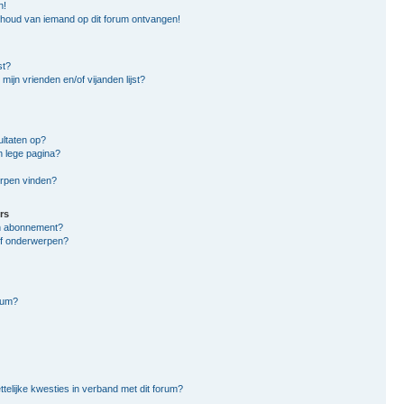
n!
nhoud van iemand op dit forum ontvangen!
st?
mijn vrienden en/of vijanden lijst?
ltaten op?
n lege pagina?
erpen vinden?
rs
en abonnement?
of onderwerpen?
rum?
ttelijke kwesties in verband met dit forum?