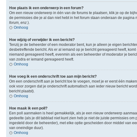
Hoe plaats ik een onderwerp in een forum?
Om een nieuw onderwerp in één van de forums te plaatsen, klik je op de bi
de permissies die je al dan niet hebt in het forum staan onderaan de pagina
forum, enz.
).
Omhoog
Hoe wijzig of verwijder ik een bericht?
Tenzij je de beheerder of een moderator bent, kun je alleen je eigen berichte
desbetreffende bericht. Als er al iemand op je bericht gereageerd heeft, komt e
niemand gereageerd heeft, evenmin als een beheerder of moderator je berich
van zodra er iemand gereageerd heeft.
Omhoog
Hoe voeg ik een onderschrift toe aan mijn bericht?
Om een onderschrift aan je bericht toe te voegen, moet je er eerst één maken.
ook voor zorgen dat je onderschrift automatisch aan ieder nieuw bericht wordt 
bericht plaatst).
Omhoog
Hoe maak ik een poll?
Een poll aanmaken is heel gemakkelijk, als je een nieuw onderwerp aanmaakt (
gedeelte (als je dit tabblad niet kunt zien heb je niet de juiste permissies om 
ingesteld door de beheerder), met elke optie gescheiden door middel van een 
van oneindige duur).
Omhoog