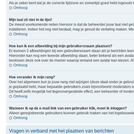
Als je zeker bent dat je de correcte tijdzone en zomertijd goed hebt ingevuld
Omhoog
Mijn taal zit niet in de lijst!
De meest voorkomende reden hiervoor is dat de beheerder jouw taal niet geïnsta
installeren. Indien het nog niet bestaat, mag je gerust de vertaling maken.
Omhoog
Hoe kan ik een afbeelding bij mijn gebruikersnaam plaatsen?
Er kunnen 2 afbeeldingen bij een gebruikersnaam staan als je berichten leest. 
Hieronder kan nog een tweede afbeelding staan, beter bekend als een avatar.
beslissen deze ook over de manier waarop iemand een avatar kan kiezen. Als
Omhoog
Hoe verander ik mijn rang?
Over het algemeen kun je jouw rang niet wijzigen (deze staat onder je gebruik
je geplaatst hebt, maar bepaalde gebruikers zoals bijvoorbeeld moderators
Dit heeft zelfs mogelijk het tegenovergestelde effect, een beheerder of mode
Omhoog
Wanneer ik op de e-mail link van een gebruiker klik, moet ik inloggen?
Alleen geregistreerde gebruikers kunnen gebruik maken van het ingebouwde e
Omhoog
Vragen in verband met het plaatsen van berichten