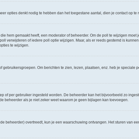
e meer opties denkt nodig te hebben dan het toegestane aantal, dien je contact op 
die hem gemaakt heeft, een moderator of beheerder. Om de poll te wijzigen moet je 
ll verwijderen of iedere poll optie wijzigen. Maar, als er reeds gestemd is kunnen
ties te wijzigen.
f gebruikersgroepen. Om berichten te zien, lezen, plaatsen, enz. heb je speciale 
oep of per gebruiker ingesteld worden. De beheerder kan het bijvoorbeeld zo inge
de beheerder als je niet zeker weet waarom je geen bijlagen kan toevoegen.
ns de beheerder) overtreedt, kun je een waarschuwing ontvangen. Het sturen van 