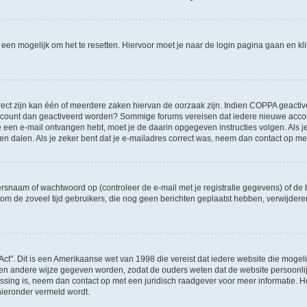
l een mogelijk om het te resetten. Hiervoor moet je naar de login pagina gaan en k
ct zijn kan één of meerdere zaken hiervan de oorzaak zijn. Indien COPPA geactiveerd
je account dan geactiveerd worden? Sommige forums vereisen dat iedere nieuwe accou
 je een e-mail ontvangen hebt, moet je de daarin opgegeven instructies volgen. Als
oen dalen. Als je zeker bent dat je e-mailadres correct was, neem dan contact op m
naam of wachtwoord op (controleer de e-mail met je registratie gegevens) of de b
ms om de zoveel tijd gebruikers, die nog geen berichten geplaatst hebben, verwijde
Act". Dit is een Amerikaanse wet van 1998 die vereist dat iedere website die moge
en andere wijze gegeven worden, zodat de ouders weten dat de website persoonlijke
passing is, neem dan contact op met een juridisch raadgever voor meer informatie.
 hieronder vermeld wordt.