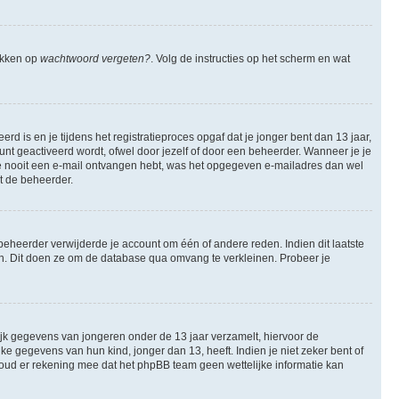
likken op
wachtwoord vergeten?
. Volg de instructies op het scherm en wat
 is en je tijdens het registratieproces opgaf dat je jonger bent dan 13 jaar,
nt geactiveerd wordt, ofwel door jezelf of door een beheerder. Wanneer je je
 je nooit een e-mail ontvangen hebt, was het opgegeven e-mailadres dan wel
et de beheerder.
eheerder verwijderde je account om één of andere reden. Indien dit laatste
ren. Dit doen ze om de database qua omvang te verkleinen. Probeer je
lijk gegevens van jongeren onder de 13 jaar verzamelt, hiervoor de
 gegevens van hun kind, jonger dan 13, heeft. Indien je niet zeker bent of
 Houd er rekening mee dat het phpBB team geen wettelijke informatie kan