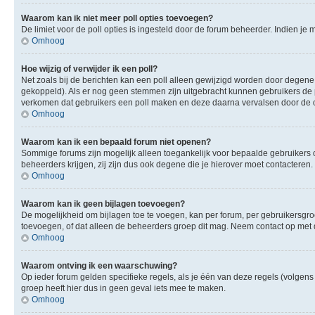
Waarom kan ik niet meer poll opties toevoegen?
De limiet voor de poll opties is ingesteld door de forum beheerder. Indien j
Omhoog
Hoe wijzig of verwijder ik een poll?
Net zoals bij de berichten kan een poll alleen gewijzigd worden door degene 
gekoppeld). Als er nog geen stemmen zijn uitgebracht kunnen gebruikers de po
verkomen dat gebruikers een poll maken en deze daarna vervalsen door de op
Omhoog
Waarom kan ik een bepaald forum niet openen?
Sommige forums zijn mogelijk alleen toegankelijk voor bepaalde gebruikers o
beheerders krijgen, zij zijn dus ook degene die je hierover moet contacteren.
Omhoog
Waarom kan ik geen bijlagen toevoegen?
De mogelijkheid om bijlagen toe te voegen, kan per forum, per gebruikersgr
toevoegen, of dat alleen de beheerders groep dit mag. Neem contact op met 
Omhoog
Waarom ontving ik een waarschuwing?
Op ieder forum gelden specifieke regels, als je één van deze regels (volge
groep heeft hier dus in geen geval iets mee te maken.
Omhoog