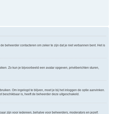
de beheerder contacteren om zeker te zijn dat je niet verbannen bent. Het is
uiken. Zo kun je bijvoorbeeld een avatar opgeven, privéberichten sturen,
bruiken. Om ingelogd te blijven, moet je bij het inloggen de optie aanvinken.
niet beschikbaar is, heeft de beheerder deze uitgeschakeld.
tbaar zijn voor iedereen, behalve voor beheerders, moderators en jezelf.