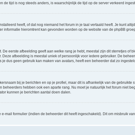
 en de tijd is nog steeds anders, is waarschijnlijk de tijd op de server verkeerd in
lleerd heeft, of dat nog niemand het forum in je taal vertaald heeft. Je kunt altijd 
 Meer informatie hieromtrent kan gevonden worden op de website van de phpBB groep
De eerste afbeelding geeft aan welke rang je hebt, meestal zijn dit sterretjes of bl
 Deze afbeelding is meestal uniek of persoonlijk voor iedere gebruiker. De behee
 je dus geen gebruik kan maken van avatars, heeft een beheerder dat zo ingesteld
ersnaam bij je berichten en op je profiel, maar dit is afhankelijk van de gebruikt
 en beheerders hebben ook een aparte rang. Nu moet je natuurlijk het forum niet 
rator kunnen je berichten aantal doen dalen.
-mail formulier (indien de beheerder dit heeft ingeschakeld). Dit om misbruik v