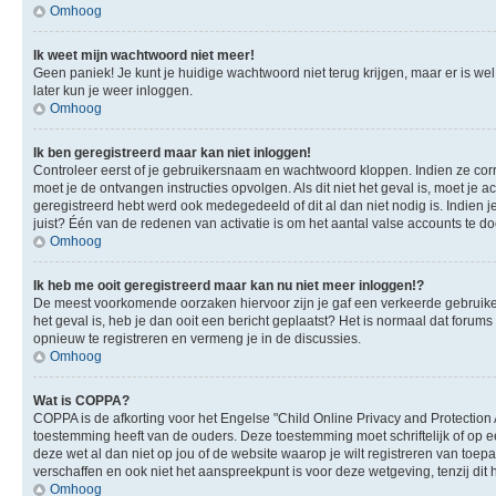
Omhoog
Ik weet mijn wachtwoord niet meer!
Geen paniek! Je kunt je huidige wachtwoord niet terug krijgen, maar er is we
later kun je weer inloggen.
Omhoog
Ik ben geregistreerd maar kan niet inloggen!
Controleer eerst of je gebruikersnaam en wachtwoord kloppen. Indien ze corre
moet je de ontvangen instructies opvolgen. Als dit niet het geval is, moet 
geregistreerd hebt werd ook medegedeeld of dit al dan niet nodig is. Indien
juist? Één van de redenen van activatie is om het aantal valse accounts te d
Omhoog
Ik heb me ooit geregistreerd maar kan nu niet meer inloggen!?
De meest voorkomende oorzaken hiervoor zijn je gaf een verkeerde gebruikers
het geval is, heb je dan ooit een bericht geplaatst? Het is normaal dat foru
opnieuw te registreren en vermeng je in de discussies.
Omhoog
Wat is COPPA?
COPPA is de afkorting voor het Engelse "Child Online Privacy and Protection 
toestemming heeft van de ouders. Deze toestemming moet schriftelijk of op e
deze wet al dan niet op jou of de website waarop je wilt registreren van toe
verschaffen en ook niet het aanspreekpunt is voor deze wetgeving, tenzij dit
Omhoog