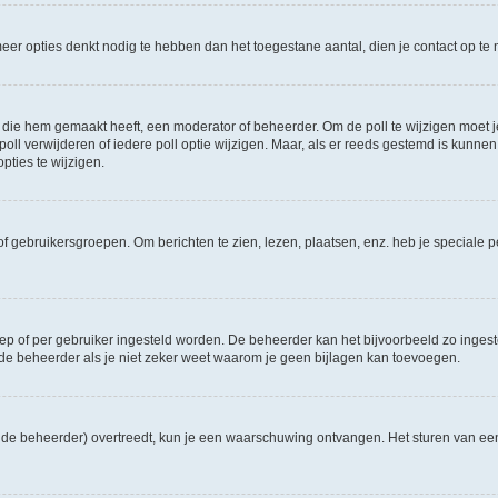
e meer opties denkt nodig te hebben dan het toegestane aantal, dien je contact op 
die hem gemaakt heeft, een moderator of beheerder. Om de poll te wijzigen moet je 
ll verwijderen of iedere poll optie wijzigen. Maar, als er reeds gestemd is kunnen
ties te wijzigen.
f gebruikersgroepen. Om berichten te zien, lezen, plaatsen, enz. heb je speciale 
oep of per gebruiker ingesteld worden. De beheerder kan het bijvoorbeeld zo inge
de beheerder als je niet zeker weet waarom je geen bijlagen kan toevoegen.
ns de beheerder) overtreedt, kun je een waarschuwing ontvangen. Het sturen van 