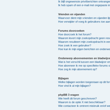
Ik blijf ongewenste privéberichten ontvange
Ik heb spam of een e-mail met ongepaste i
Vrienden en vijanden
Waarvoor dient mijn vrienden en vijanden lij
Hoe verwijder of voeg ik gebruikers toe aan 
Forums doorzoeken
Hoe doorzoek ik het forum?
Waarom levert mijn zoekopdracht geen resu
Waarom resulteert mijn zoekopdracht in ee
Hoe zoek ik een gebruiker?
Hoe kan ik mijn eigen berichten en onderw
Onderwerp abonnementen en bladwijze
Wat is het verschil tussen een bladwijzer 
Hoe abonneer ik me op specifieke forums 
Hoe zeg ik mijn abonnement op?
Bijlagen
Welke bijlagen worden toegestaan op dit fo
Hoe vind ik al mijn bijlagen?
phpBB 3 vragen
Wie heeft dit forum geschreven?
Waarom is de optie X niet beschikbaar?
Wie contacteer ik omtrent misbruik en/of we