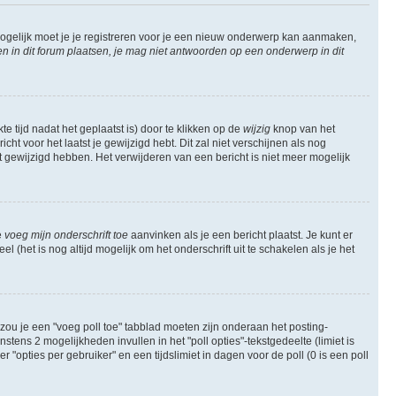
ogelijk moet je je registreren voor je een nieuw onderwerp kan aanmaken,
in dit forum plaatsen, je mag niet antwoorden op een onderwerp in dit
e tijd nadat het geplaatst is) door te klikken op de
wijzig
knop van het
ht voor het laatst je gewijzigd hebt. Dit zal niet verschijnen als nog
gewijzigd hebben. Het verwijderen van een bericht is niet meer mogelijk
e
voeg mijn onderschrift toe
aanvinken als je een bericht plaatst. Je kunt er
 (het is nog altijd mogelijk om het onderschrift uit te schakelen als je het
zou je een "voeg poll toe" tabblad moeten zijn onderaan het posting-
instens 2 mogelijkheden invullen in het "poll opties"-tekstgedeelte (limiet is
opties per gebruiker" en een tijdslimiet in dagen voor de poll (0 is een poll