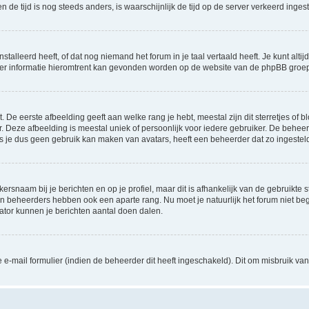
 en de tijd is nog steeds anders, is waarschijnlijk de tijd op de server verkeerd in
lleerd heeft, of dat nog niemand het forum in je taal vertaald heeft. Je kunt altijd 
 Meer informatie hieromtrent kan gevonden worden op de website van de phpBB groep
De eerste afbeelding geeft aan welke rang je hebt, meestal zijn dit sterretjes of bl
 Deze afbeelding is meestal uniek of persoonlijk voor iedere gebruiker. De behee
 je dus geen gebruik kan maken van avatars, heeft een beheerder dat zo ingesteld
ersnaam bij je berichten en op je profiel, maar dit is afhankelijk van de gebruikt
 en beheerders hebben ook een aparte rang. Nu moet je natuurlijk het forum niet 
rator kunnen je berichten aantal doen dalen.
-mail formulier (indien de beheerder dit heeft ingeschakeld). Dit om misbruik v