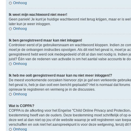
Omhoog
Ik weet mijn wachtwoord niet meer!
Geen paniek! Je kunt je huidige wachtwoord niet terug krijgen, maar er is we
later kun je weer inloggen.
Omhoog
Ik ben geregistreerd maar kan niet inloggen!
Controleer eerst of je gebruikersnaam en wachtwoord kloppen. Indien ze corre
moet je de ontvangen instructies opvolgen. Als dit niet het geval is, moet 
geregistreerd hebt werd ook medegedeeld of dit al dan niet nodig is. Indien
juist? Één van de redenen van activatie is om het aantal valse accounts te d
Omhoog
Ik heb me ooit geregistreerd maar kan nu niet meer inloggen!?
De meest voorkomende oorzaken hiervoor zijn je gaf een verkeerde gebruikers
het geval is, heb je dan ooit een bericht geplaatst? Het is normaal dat foru
opnieuw te registreren en vermeng je in de discussies.
Omhoog
Wat is COPPA?
COPPA is de afkorting voor het Engelse "Child Online Privacy and Protection 
toestemming heeft van de ouders. Deze toestemming moet schriftelijk of op e
deze wet al dan niet op jou of de website waarop je wilt registreren van toe
verschaffen en ook niet het aanspreekpunt is voor deze wetgeving, tenzij dit
Omhoog