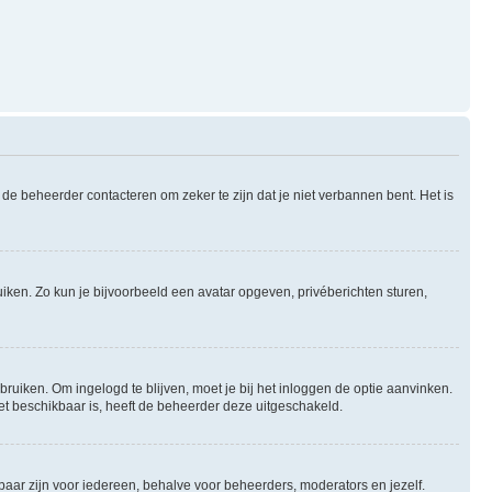
de beheerder contacteren om zeker te zijn dat je niet verbannen bent. Het is
uiken. Zo kun je bijvoorbeeld een avatar opgeven, privéberichten sturen,
bruiken. Om ingelogd te blijven, moet je bij het inloggen de optie aanvinken.
niet beschikbaar is, heeft de beheerder deze uitgeschakeld.
tbaar zijn voor iedereen, behalve voor beheerders, moderators en jezelf.