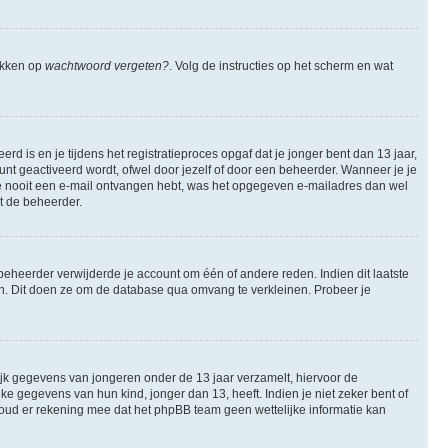
likken op
wachtwoord vergeten?
. Volg de instructies op het scherm en wat
 is en je tijdens het registratieproces opgaf dat je jonger bent dan 13 jaar,
nt geactiveerd wordt, ofwel door jezelf of door een beheerder. Wanneer je je
 je nooit een e-mail ontvangen hebt, was het opgegeven e-mailadres dan wel
et de beheerder.
eheerder verwijderde je account om één of andere reden. Indien dit laatste
ren. Dit doen ze om de database qua omvang te verkleinen. Probeer je
lijk gegevens van jongeren onder de 13 jaar verzamelt, hiervoor de
 gegevens van hun kind, jonger dan 13, heeft. Indien je niet zeker bent of
 Houd er rekening mee dat het phpBB team geen wettelijke informatie kan