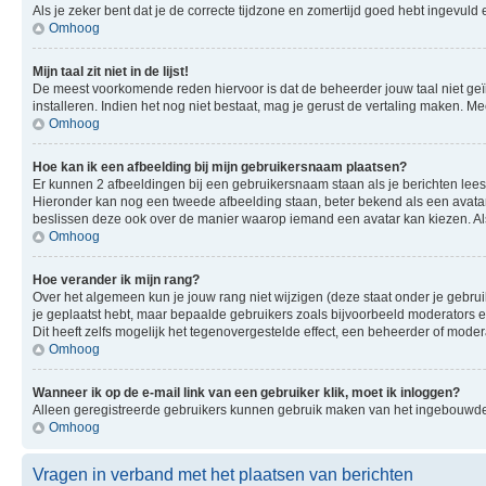
Als je zeker bent dat je de correcte tijdzone en zomertijd goed hebt ingevuld
Omhoog
Mijn taal zit niet in de lijst!
De meest voorkomende reden hiervoor is dat de beheerder jouw taal niet geïnsta
installeren. Indien het nog niet bestaat, mag je gerust de vertaling maken.
Omhoog
Hoe kan ik een afbeelding bij mijn gebruikersnaam plaatsen?
Er kunnen 2 afbeeldingen bij een gebruikersnaam staan als je berichten leest. 
Hieronder kan nog een tweede afbeelding staan, beter bekend als een avatar.
beslissen deze ook over de manier waarop iemand een avatar kan kiezen. Als
Omhoog
Hoe verander ik mijn rang?
Over het algemeen kun je jouw rang niet wijzigen (deze staat onder je gebruik
je geplaatst hebt, maar bepaalde gebruikers zoals bijvoorbeeld moderators
Dit heeft zelfs mogelijk het tegenovergestelde effect, een beheerder of mode
Omhoog
Wanneer ik op de e-mail link van een gebruiker klik, moet ik inloggen?
Alleen geregistreerde gebruikers kunnen gebruik maken van het ingebouwde e
Omhoog
Vragen in verband met het plaatsen van berichten