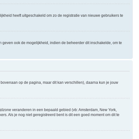
ijkheid heeft uitgeschakeld om zo de registratie van nieuwe gebruikers te
n geven ook de mogelijkheid, indien de beheerder dit inschakelde, om te
l bovenaan op de pagina, maar dit kan verschillen), daarna kun je jouw
je tijdzone veranderen in een bepaald gebied (vb: Amsterdam, New York,
s. Als je nog niet geregistreerd bent is dit een goed moment om dit te