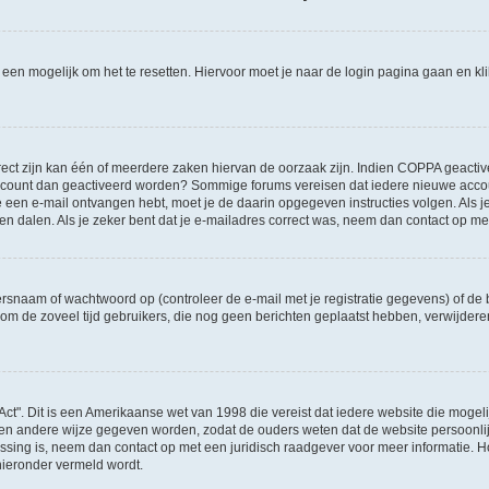
l een mogelijk om het te resetten. Hiervoor moet je naar de login pagina gaan en k
ct zijn kan één of meerdere zaken hiervan de oorzaak zijn. Indien COPPA geactiveerd
je account dan geactiveerd worden? Sommige forums vereisen dat iedere nieuwe accou
 je een e-mail ontvangen hebt, moet je de daarin opgegeven instructies volgen. Als
oen dalen. Als je zeker bent dat je e-mailadres correct was, neem dan contact op m
naam of wachtwoord op (controleer de e-mail met je registratie gegevens) of de b
ms om de zoveel tijd gebruikers, die nog geen berichten geplaatst hebben, verwijde
Act". Dit is een Amerikaanse wet van 1998 die vereist dat iedere website die moge
en andere wijze gegeven worden, zodat de ouders weten dat de website persoonlijke
passing is, neem dan contact op met een juridisch raadgever voor meer informatie.
 hieronder vermeld wordt.