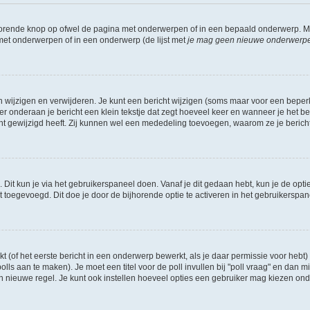
jhorende knop op ofwel de pagina met onderwerpen of in een bepaald onderwerp. M
 met onderwerpen of in een onderwerp (de lijst met
je mag geen nieuwe onderwerpen 
n wijzigen en verwijderen. Je kunt een bericht wijzigen (soms maar voor een beperkt
r onderaan je bericht een klein tekstje dat zegt hoeveel keer en wanneer je het beric
t gewijzigd heeft. Zij kunnen wel een mededeling toevoegen, waarom ze je bericht 
 Dit kun je via het gebruikerspaneel doen. Vanaf je dit gedaan hebt, kun je de opti
toegevoegd. Dit doe je door de bijhorende optie te activeren in het gebruikerspaneel
of het eerste bericht in een onderwerp bewerkt, als je daar permissie voor hebt) 
polls aan te maken). Je moet een titel voor de poll invullen bij "poll vraag" en dan m
nieuwe regel. Je kunt ook instellen hoeveel opties een gebruiker mag kiezen onder "