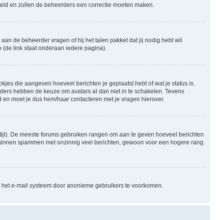
gesteld en zullen de beheerders een correctie moeten maken.
aan de beheerder vragen of hij het talen pakket dat jij nodig hebt wil
 (de link staat onderaan iedere pagina).
okjes die aangeven hoeveel berichten je geplaatst hebt of wat je status is.
rders hebben de keuze om avatars al dan niet in te schakelen. Tevens
 en moet je dus hem/haar contacteren met je vragen hierover.
e stijl). De meeste forums gebruiken rangen om aan te geven hoeveel berichten
beginnen spammen met onzinnig veel berichten, gewoon voor een hogere rang.
an het e-mail systeem door anonieme gebruikers te voorkomen.