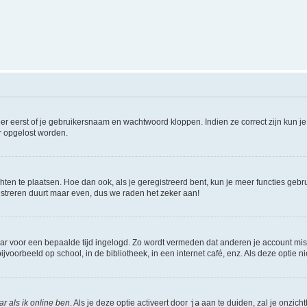
er eerst of je gebruikersnaam en wachtwoord kloppen. Indien ze correct zijn kun je 
er opgelost worden.
hten te plaatsen. Hoe dan ook, als je geregistreerd bent, kun je meer functies gebr
istreren duurt maar even, dus we raden het zeker aan!
maar voor een bepaalde tijd ingelogd. Zo wordt vermeden dat anderen je account mis
jvoorbeeld op school, in de bibliotheek, in een internet café, enz. Als deze optie 
r als ik online ben
. Als je deze optie activeert door
ja
aan te duiden, zal je onzich