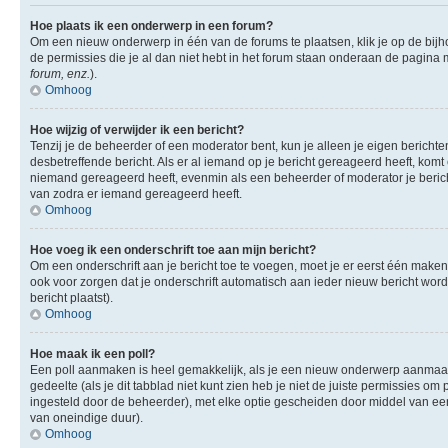
Hoe plaats ik een onderwerp in een forum?
Om een nieuw onderwerp in één van de forums te plaatsen, klik je op de bi
de permissies die je al dan niet hebt in het forum staan onderaan de pagina
forum, enz.
).
Omhoog
Hoe wijzig of verwijder ik een bericht?
Tenzij je de beheerder of een moderator bent, kun je alleen je eigen berichte
desbetreffende bericht. Als er al iemand op je bericht gereageerd heeft, komt e
niemand gereageerd heeft, evenmin als een beheerder of moderator je berich
van zodra er iemand gereageerd heeft.
Omhoog
Hoe voeg ik een onderschrift toe aan mijn bericht?
Om een onderschrift aan je bericht toe te voegen, moet je er eerst één maken.
ook voor zorgen dat je onderschrift automatisch aan ieder nieuw bericht wordt 
bericht plaatst).
Omhoog
Hoe maak ik een poll?
Een poll aanmaken is heel gemakkelijk, als je een nieuw onderwerp aanmaakt (
gedeelte (als je dit tabblad niet kunt zien heb je niet de juiste permissies om 
ingesteld door de beheerder), met elke optie gescheiden door middel van een 
van oneindige duur).
Omhoog