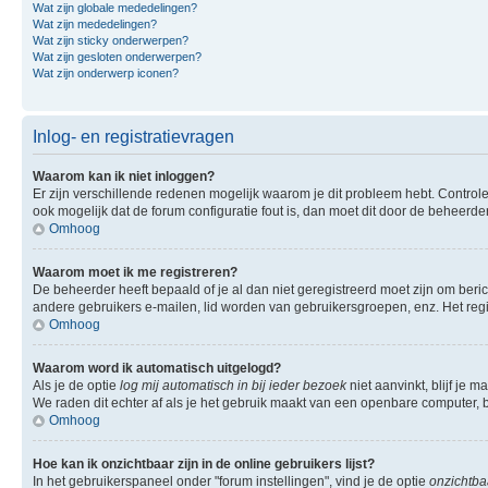
Wat zijn globale mededelingen?
Wat zijn mededelingen?
Wat zijn sticky onderwerpen?
Wat zijn gesloten onderwerpen?
Wat zijn onderwerp iconen?
Inlog- en registratievragen
Waarom kan ik niet inloggen?
Er zijn verschillende redenen mogelijk waarom je dit probleem hebt. Controle
ook mogelijk dat de forum configuratie fout is, dan moet dit door de beheerd
Omhoog
Waarom moet ik me registreren?
De beheerder heeft bepaald of je al dan niet geregistreerd moet zijn om beric
andere gebruikers e-mailen, lid worden van gebruikersgroepen, enz. Het reg
Omhoog
Waarom word ik automatisch uitgelogd?
Als je de optie
log mij automatisch in bij ieder bezoek
niet aanvinkt, blijf je 
We raden dit echter af als je het gebruik maakt van een openbare computer, bi
Omhoog
Hoe kan ik onzichtbaar zijn in de online gebruikers lijst?
In het gebruikerspaneel onder "forum instellingen", vind je de optie
onzichtbaa