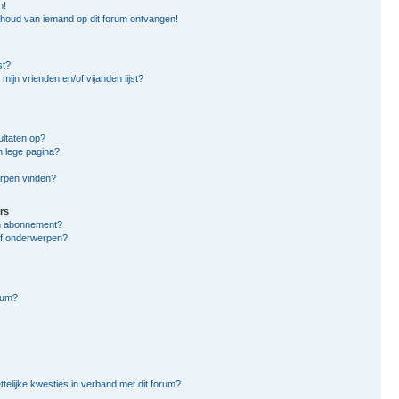
n!
nhoud van iemand op dit forum ontvangen!
st?
mijn vrienden en/of vijanden lijst?
ltaten op?
n lege pagina?
erpen vinden?
rs
en abonnement?
of onderwerpen?
rum?
ttelijke kwesties in verband met dit forum?