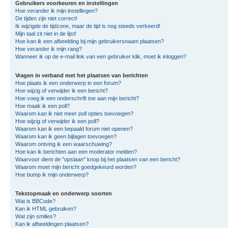
Gebruikers voorkeuren en instellingen
Hoe verander ik mijn instellingen?
De tijden zijn niet correct!
Ik wijzigde de tijdzone, maar de tijd is nog steeds verkeerd!
Mijn taal zit niet in de lijst!
Hoe kan ik een afbeelding bij mijn gebruikersnaam plaatsen?
Hoe verander ik mijn rang?
Wanneer ik op de e-mail link van een gebruiker klik, moet ik inloggen?
Vragen in verband met het plaatsen van berichten
Hoe plaats ik een onderwerp in een forum?
Hoe wijzig of verwijder ik een bericht?
Hoe voeg ik een onderschrift toe aan mijn bericht?
Hoe maak ik een poll?
Waarom kan ik niet meer poll opties toevoegen?
Hoe wijzig of verwijder ik een poll?
Waarom kan ik een bepaald forum niet openen?
Waarom kan ik geen bijlagen toevoegen?
Waarom ontving ik een waarschuwing?
Hoe kan ik berichten aan een moderator melden?
Waarvoor dient de "opslaan" knop bij het plaatsen van een bericht?
Waarom moet mijn bericht goedgekeurd worden?
Hoe bump ik mijn onderwerp?
Tekstopmaak en onderwerp soorten
Wat is BBCode?
Kan ik HTML gebruiken?
Wat zijn smilies?
Kan ik afbeeldingen plaatsen?