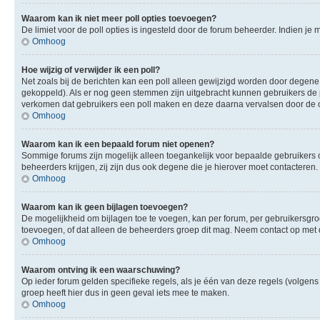
Waarom kan ik niet meer poll opties toevoegen?
De limiet voor de poll opties is ingesteld door de forum beheerder. Indien j
Omhoog
Hoe wijzig of verwijder ik een poll?
Net zoals bij de berichten kan een poll alleen gewijzigd worden door degene 
gekoppeld). Als er nog geen stemmen zijn uitgebracht kunnen gebruikers de po
verkomen dat gebruikers een poll maken en deze daarna vervalsen door de op
Omhoog
Waarom kan ik een bepaald forum niet openen?
Sommige forums zijn mogelijk alleen toegankelijk voor bepaalde gebruikers o
beheerders krijgen, zij zijn dus ook degene die je hierover moet contacteren.
Omhoog
Waarom kan ik geen bijlagen toevoegen?
De mogelijkheid om bijlagen toe te voegen, kan per forum, per gebruikersgr
toevoegen, of dat alleen de beheerders groep dit mag. Neem contact op met 
Omhoog
Waarom ontving ik een waarschuwing?
Op ieder forum gelden specifieke regels, als je één van deze regels (volge
groep heeft hier dus in geen geval iets mee te maken.
Omhoog