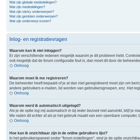
Wat zijn globale mededelingen?
Wat zijn mededelingen?
Wat zijn sticky onderwerpen?
Wat zijn gesloten onderwerpen?
Wat zijn onderwerp iconen?
Inlog- en registratievragen
Waarom kan ik niet inloggen?
Er zijn verschillende redenen mogelijk waarom je dit probleem hebt. Controle
ook mogelijk dat de forum configuratie fout is, dan moet dit door de beheerd
Omhoog
Waarom moet ik me registreren?
De beheerder heeft bepaald of je al dan niet geregistreerd moet zijn om beric
andere gebruikers e-mailen, lid worden van gebruikersgroepen, enz. Het reg
Omhoog
Waarom word ik automatisch uitgelogd?
Als je de optie
log mij automatisch in bij ieder bezoek
niet aanvinkt, blijf je 
We raden dit echter af als je het gebruik maakt van een openbare computer, bi
Omhoog
Hoe kan ik onzichtbaar zijn in de online gebruikers lijst?
In het gebruikerspaneel onder "forum instellingen", vind je de optie
onzichtbaa