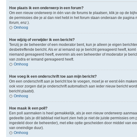
Hoe plaats ik een onderwerp in een forum?
Om een nieuw onderwerp in één van de forums te plaatsen, klik je op de bi
de permissies die je al dan niet hebt in het forum staan onderaan de pagina
forum, enz.
).
Omhoog
Hoe wijzig of verwijder ik een bericht?
Tenzij je de beheerder of een moderator bent, kun je alleen je eigen berichte
desbetreffende bericht. Als er al iemand op je bericht gereageerd heeft, komt e
niemand gereageerd heeft, evenmin als een beheerder of moderator je berich
van zodra er iemand gereageerd heeft.
Omhoog
Hoe voeg ik een onderschrift toe aan mijn bericht?
Om een onderschrift aan je bericht toe te voegen, moet je er eerst één maken.
ook voor zorgen dat je onderschrift automatisch aan ieder nieuw bericht wordt 
bericht plaatst).
Omhoog
Hoe maak ik een poll?
Een poll aanmaken is heel gemakkelijk, als je een nieuw onderwerp aanmaakt (
gedeelte (als je dit tabblad niet kunt zien heb je niet de juiste permissies om 
ingesteld door de beheerder), met elke optie gescheiden door middel van een 
van oneindige duur).
Omhoog