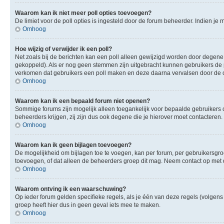
Waarom kan ik niet meer poll opties toevoegen?
De limiet voor de poll opties is ingesteld door de forum beheerder. Indien j
Omhoog
Hoe wijzig of verwijder ik een poll?
Net zoals bij de berichten kan een poll alleen gewijzigd worden door degene 
gekoppeld). Als er nog geen stemmen zijn uitgebracht kunnen gebruikers de po
verkomen dat gebruikers een poll maken en deze daarna vervalsen door de op
Omhoog
Waarom kan ik een bepaald forum niet openen?
Sommige forums zijn mogelijk alleen toegankelijk voor bepaalde gebruikers o
beheerders krijgen, zij zijn dus ook degene die je hierover moet contacteren.
Omhoog
Waarom kan ik geen bijlagen toevoegen?
De mogelijkheid om bijlagen toe te voegen, kan per forum, per gebruikersgr
toevoegen, of dat alleen de beheerders groep dit mag. Neem contact op met 
Omhoog
Waarom ontving ik een waarschuwing?
Op ieder forum gelden specifieke regels, als je één van deze regels (volge
groep heeft hier dus in geen geval iets mee te maken.
Omhoog