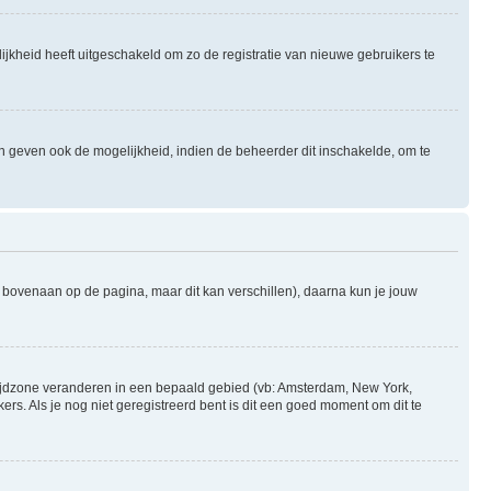
ijkheid heeft uitgeschakeld om zo de registratie van nieuwe gebruikers te
n geven ook de mogelijkheid, indien de beheerder dit inschakelde, om te
l bovenaan op de pagina, maar dit kan verschillen), daarna kun je jouw
je tijdzone veranderen in een bepaald gebied (vb: Amsterdam, New York,
s. Als je nog niet geregistreerd bent is dit een goed moment om dit te