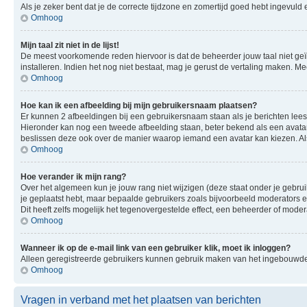
Als je zeker bent dat je de correcte tijdzone en zomertijd goed hebt ingevuld
Omhoog
Mijn taal zit niet in de lijst!
De meest voorkomende reden hiervoor is dat de beheerder jouw taal niet geïnsta
installeren. Indien het nog niet bestaat, mag je gerust de vertaling maken.
Omhoog
Hoe kan ik een afbeelding bij mijn gebruikersnaam plaatsen?
Er kunnen 2 afbeeldingen bij een gebruikersnaam staan als je berichten leest. 
Hieronder kan nog een tweede afbeelding staan, beter bekend als een avatar.
beslissen deze ook over de manier waarop iemand een avatar kan kiezen. Als
Omhoog
Hoe verander ik mijn rang?
Over het algemeen kun je jouw rang niet wijzigen (deze staat onder je gebruik
je geplaatst hebt, maar bepaalde gebruikers zoals bijvoorbeeld moderators
Dit heeft zelfs mogelijk het tegenovergestelde effect, een beheerder of mode
Omhoog
Wanneer ik op de e-mail link van een gebruiker klik, moet ik inloggen?
Alleen geregistreerde gebruikers kunnen gebruik maken van het ingebouwde e
Omhoog
Vragen in verband met het plaatsen van berichten