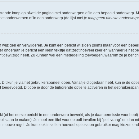
jhorende knop op ofwel de pagina met onderwerpen of in een bepaald onderwerp. M
 met onderwerpen of in een onderwerp (de lijst met
je mag geen nieuwe onderwerpen 
n wijzigen en verwijderen. Je kunt een bericht wijzigen (soms maar voor een beperkt
r onderaan je bericht een klein tekstje dat zegt hoeveel keer en wanneer je het beric
t gewijzigd heeft. Zij kunnen wel een mededeling toevoegen, waarom ze je bericht 
 Dit kun je via het gebruikerspaneel doen. Vanaf je dit gedaan hebt, kun je de opti
toegevoegd. Dit doe je door de bijhorende optie te activeren in het gebruikerspaneel
of het eerste bericht in een onderwerp bewerkt, als je daar permissie voor hebt) 
polls aan te maken). Je moet een titel voor de poll invullen bij "poll vraag" en dan m
nieuwe regel. Je kunt ook instellen hoeveel opties een gebruiker mag kiezen onder "