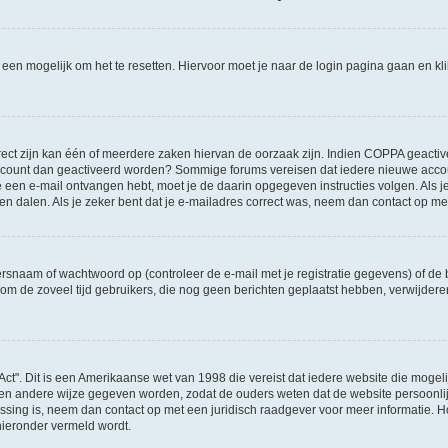
l een mogelijk om het te resetten. Hiervoor moet je naar de login pagina gaan en k
ct zijn kan één of meerdere zaken hiervan de oorzaak zijn. Indien COPPA geactiveerd
je account dan geactiveerd worden? Sommige forums vereisen dat iedere nieuwe accou
 je een e-mail ontvangen hebt, moet je de daarin opgegeven instructies volgen. Als
oen dalen. Als je zeker bent dat je e-mailadres correct was, neem dan contact op m
naam of wachtwoord op (controleer de e-mail met je registratie gegevens) of de b
ms om de zoveel tijd gebruikers, die nog geen berichten geplaatst hebben, verwijde
Act". Dit is een Amerikaanse wet van 1998 die vereist dat iedere website die moge
en andere wijze gegeven worden, zodat de ouders weten dat de website persoonlijke
passing is, neem dan contact op met een juridisch raadgever voor meer informatie.
 hieronder vermeld wordt.