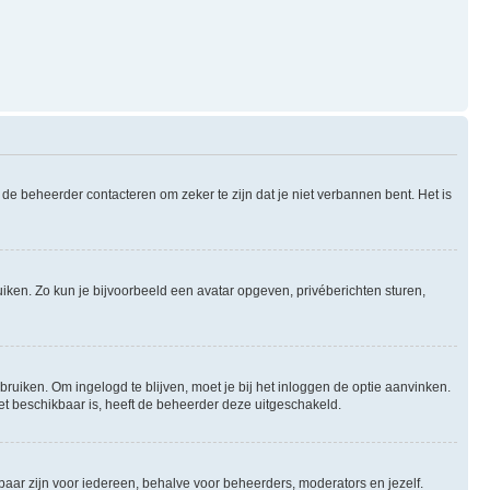
de beheerder contacteren om zeker te zijn dat je niet verbannen bent. Het is
uiken. Zo kun je bijvoorbeeld een avatar opgeven, privéberichten sturen,
bruiken. Om ingelogd te blijven, moet je bij het inloggen de optie aanvinken.
niet beschikbaar is, heeft de beheerder deze uitgeschakeld.
tbaar zijn voor iedereen, behalve voor beheerders, moderators en jezelf.