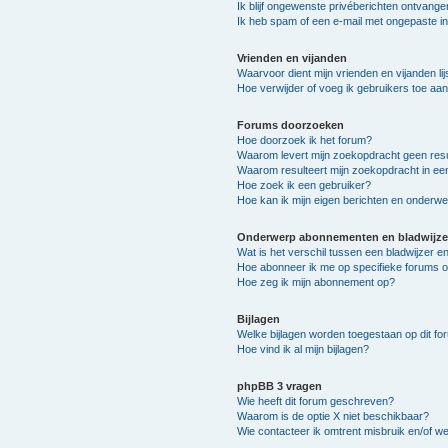
Ik blijf ongewenste privéberichten ontvange
Ik heb spam of een e-mail met ongepaste i
Vrienden en vijanden
Waarvoor dient mijn vrienden en vijanden lij
Hoe verwijder of voeg ik gebruikers toe aan 
Forums doorzoeken
Hoe doorzoek ik het forum?
Waarom levert mijn zoekopdracht geen resu
Waarom resulteert mijn zoekopdracht in ee
Hoe zoek ik een gebruiker?
Hoe kan ik mijn eigen berichten en onderw
Onderwerp abonnementen en bladwijze
Wat is het verschil tussen een bladwijzer 
Hoe abonneer ik me op specifieke forums 
Hoe zeg ik mijn abonnement op?
Bijlagen
Welke bijlagen worden toegestaan op dit fo
Hoe vind ik al mijn bijlagen?
phpBB 3 vragen
Wie heeft dit forum geschreven?
Waarom is de optie X niet beschikbaar?
Wie contacteer ik omtrent misbruik en/of we