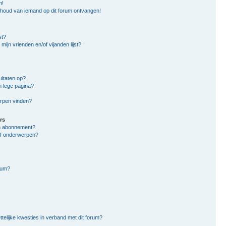
n!
nhoud van iemand op dit forum ontvangen!
st?
mijn vrienden en/of vijanden lijst?
ltaten op?
n lege pagina?
erpen vinden?
rs
en abonnement?
of onderwerpen?
rum?
ttelijke kwesties in verband met dit forum?