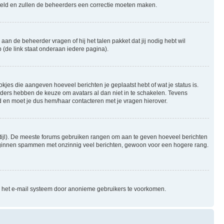
gesteld en zullen de beheerders een correctie moeten maken.
aan de beheerder vragen of hij het talen pakket dat jij nodig hebt wil
 (de link staat onderaan iedere pagina).
okjes die aangeven hoeveel berichten je geplaatst hebt of wat je status is.
rders hebben de keuze om avatars al dan niet in te schakelen. Tevens
 en moet je dus hem/haar contacteren met je vragen hierover.
e stijl). De meeste forums gebruiken rangen om aan te geven hoeveel berichten
beginnen spammen met onzinnig veel berichten, gewoon voor een hogere rang.
an het e-mail systeem door anonieme gebruikers te voorkomen.