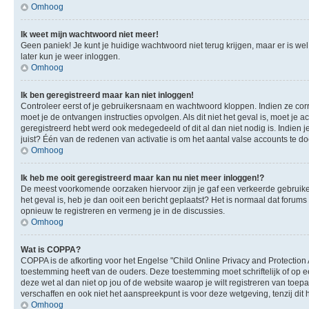
Omhoog
Ik weet mijn wachtwoord niet meer!
Geen paniek! Je kunt je huidige wachtwoord niet terug krijgen, maar er is we
later kun je weer inloggen.
Omhoog
Ik ben geregistreerd maar kan niet inloggen!
Controleer eerst of je gebruikersnaam en wachtwoord kloppen. Indien ze corre
moet je de ontvangen instructies opvolgen. Als dit niet het geval is, moet 
geregistreerd hebt werd ook medegedeeld of dit al dan niet nodig is. Indien
juist? Één van de redenen van activatie is om het aantal valse accounts te d
Omhoog
Ik heb me ooit geregistreerd maar kan nu niet meer inloggen!?
De meest voorkomende oorzaken hiervoor zijn je gaf een verkeerde gebruikers
het geval is, heb je dan ooit een bericht geplaatst? Het is normaal dat foru
opnieuw te registreren en vermeng je in de discussies.
Omhoog
Wat is COPPA?
COPPA is de afkorting voor het Engelse "Child Online Privacy and Protection 
toestemming heeft van de ouders. Deze toestemming moet schriftelijk of op e
deze wet al dan niet op jou of de website waarop je wilt registreren van toe
verschaffen en ook niet het aanspreekpunt is voor deze wetgeving, tenzij dit
Omhoog