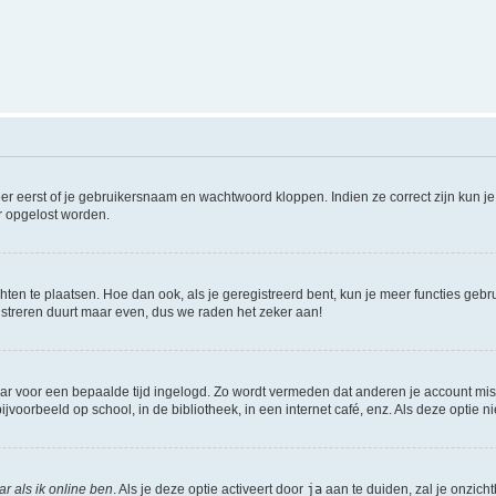
er eerst of je gebruikersnaam en wachtwoord kloppen. Indien ze correct zijn kun je 
er opgelost worden.
hten te plaatsen. Hoe dan ook, als je geregistreerd bent, kun je meer functies gebr
istreren duurt maar even, dus we raden het zeker aan!
maar voor een bepaalde tijd ingelogd. Zo wordt vermeden dat anderen je account mis
jvoorbeeld op school, in de bibliotheek, in een internet café, enz. Als deze optie 
r als ik online ben
. Als je deze optie activeert door
ja
aan te duiden, zal je onzich