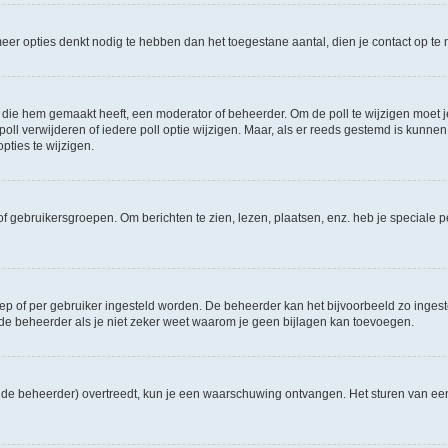
e meer opties denkt nodig te hebben dan het toegestane aantal, dien je contact op 
die hem gemaakt heeft, een moderator of beheerder. Om de poll te wijzigen moet je 
ll verwijderen of iedere poll optie wijzigen. Maar, als er reeds gestemd is kunnen
ties te wijzigen.
f gebruikersgroepen. Om berichten te zien, lezen, plaatsen, enz. heb je speciale 
oep of per gebruiker ingesteld worden. De beheerder kan het bijvoorbeeld zo inge
de beheerder als je niet zeker weet waarom je geen bijlagen kan toevoegen.
ns de beheerder) overtreedt, kun je een waarschuwing ontvangen. Het sturen van 