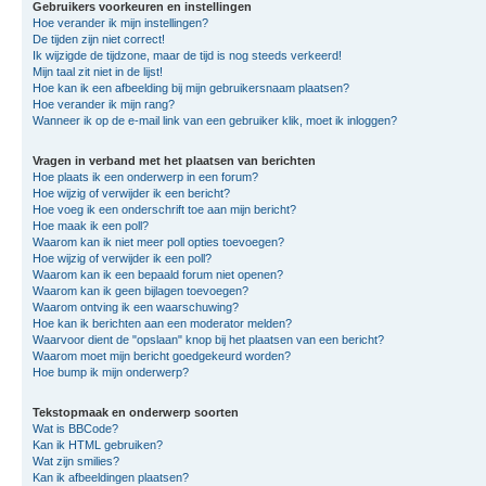
Gebruikers voorkeuren en instellingen
Hoe verander ik mijn instellingen?
De tijden zijn niet correct!
Ik wijzigde de tijdzone, maar de tijd is nog steeds verkeerd!
Mijn taal zit niet in de lijst!
Hoe kan ik een afbeelding bij mijn gebruikersnaam plaatsen?
Hoe verander ik mijn rang?
Wanneer ik op de e-mail link van een gebruiker klik, moet ik inloggen?
Vragen in verband met het plaatsen van berichten
Hoe plaats ik een onderwerp in een forum?
Hoe wijzig of verwijder ik een bericht?
Hoe voeg ik een onderschrift toe aan mijn bericht?
Hoe maak ik een poll?
Waarom kan ik niet meer poll opties toevoegen?
Hoe wijzig of verwijder ik een poll?
Waarom kan ik een bepaald forum niet openen?
Waarom kan ik geen bijlagen toevoegen?
Waarom ontving ik een waarschuwing?
Hoe kan ik berichten aan een moderator melden?
Waarvoor dient de "opslaan" knop bij het plaatsen van een bericht?
Waarom moet mijn bericht goedgekeurd worden?
Hoe bump ik mijn onderwerp?
Tekstopmaak en onderwerp soorten
Wat is BBCode?
Kan ik HTML gebruiken?
Wat zijn smilies?
Kan ik afbeeldingen plaatsen?