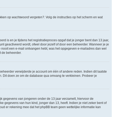
likken op
wachtwoord vergeten?
. Volg de instructies op het scherm en wat
 is en je tijdens het registratieproces opgaf dat je jonger bent dan 13 jaar,
nt geactiveerd wordt, ofwel door jezelf of door een beheerder. Wanneer je je
 je nooit een e-mail ontvangen hebt, was het opgegeven e-mailadres dan wel
et de beheerder.
eheerder verwijderde je account om één of andere reden. Indien dit laatste
ren. Dit doen ze om de database qua omvang te verkleinen. Probeer je
lijk gegevens van jongeren onder de 13 jaar verzamelt, hiervoor de
 gegevens van hun kind, jonger dan 13, heeft. Indien je niet zeker bent of
 Houd er rekening mee dat het phpBB team geen wettelijke informatie kan