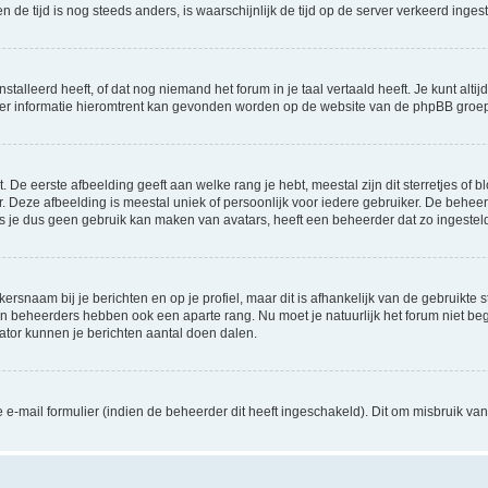
 en de tijd is nog steeds anders, is waarschijnlijk de tijd op de server verkeerd in
lleerd heeft, of dat nog niemand het forum in je taal vertaald heeft. Je kunt altijd 
 Meer informatie hieromtrent kan gevonden worden op de website van de phpBB groep
De eerste afbeelding geeft aan welke rang je hebt, meestal zijn dit sterretjes of bl
 Deze afbeelding is meestal uniek of persoonlijk voor iedere gebruiker. De behee
 je dus geen gebruik kan maken van avatars, heeft een beheerder dat zo ingesteld
ersnaam bij je berichten en op je profiel, maar dit is afhankelijk van de gebruikt
 en beheerders hebben ook een aparte rang. Nu moet je natuurlijk het forum niet 
rator kunnen je berichten aantal doen dalen.
-mail formulier (indien de beheerder dit heeft ingeschakeld). Dit om misbruik v