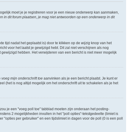
ogelijk moet je je registreren voor je een nieuw onderwerp kan aanmaken,
in dit forum plaatsen, je mag niet antwoorden op een onderwerp in dit
e tijd nadat het geplaatst is) door te klikken op de
wijzig
knop van het
ht voor het laatst je gewijzigd hebt. Dit zal niet verschijnen als nog
gewijzigd hebben. Het verwijderen van een bericht is niet meer mogelijk
e
voeg mijn onderschrift toe
aanvinken als je een bericht plaatst. Je kunt er
 (het is nog altijd mogelijk om het onderschrift uit te schakelen als je het
zou je een "voeg poll toe" tabblad moeten zijn onderaan het posting-
instens 2 mogelijkheden invullen in het "poll opties"-tekstgedeelte (limiet is
opties per gebruiker" en een tijdslimiet in dagen voor de poll (0 is een poll