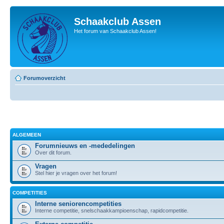
Schaakclub Assen
Het forum van Schaakclub Assen!
Forumoverzicht
ALGEMEEN
Forumnieuws en -mededelingen
Over dit forum.
Vragen
Stel hier je vragen over het forum!
COMPETITIES
Interne seniorencompetities
Interne competitie, snelschaakkampioenschap, rapidcompetitie.