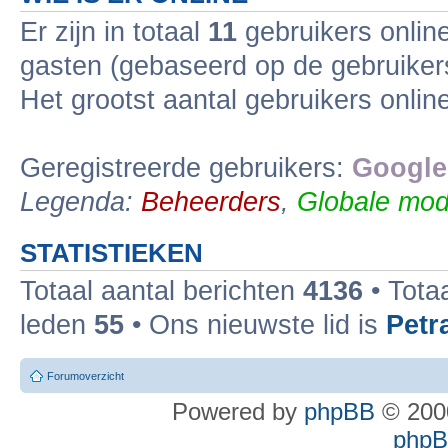
Er zijn in totaal
11
gebruikers online
gasten (gebaseerd op de gebruikers
Het grootst aantal gebruikers onli
Geregistreerde gebruikers:
Google
Legenda:
Beheerders
,
Globale mod
STATISTIEKEN
Totaal aantal berichten
4136
• Tota
leden
55
• Ons nieuwste lid is
Petr
Forumoverzicht
Powered by
phpBB
© 2000
phpBB