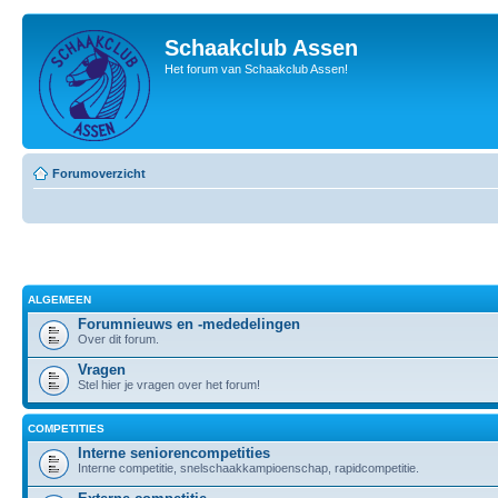
Schaakclub Assen
Het forum van Schaakclub Assen!
Forumoverzicht
ALGEMEEN
Forumnieuws en -mededelingen
Over dit forum.
Vragen
Stel hier je vragen over het forum!
COMPETITIES
Interne seniorencompetities
Interne competitie, snelschaakkampioenschap, rapidcompetitie.