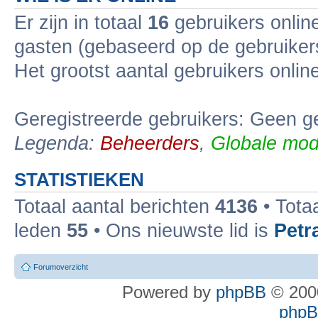
Er zijn in totaal
16
gebruikers online
gasten (gebaseerd op de gebruikers
Het grootst aantal gebruikers onli
Geregistreerde gebruikers: Geen ge
Legenda:
Beheerders
,
Globale mod
STATISTIEKEN
Totaal aantal berichten
4136
• Tota
leden
55
• Ons nieuwste lid is
Petr
Forumoverzicht
Powered by
phpBB
© 2000
phpBB