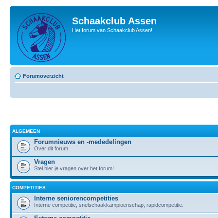
Schaakclub Assen
Het forum van Schaakclub Assen!
Forumoverzicht
ALGEMEEN
Forumnieuws en -mededelingen
Over dit forum.
Vragen
Stel hier je vragen over het forum!
COMPETITIES
Interne seniorencompetities
Interne competitie, snelschaakkampioenschap, rapidcompetitie.