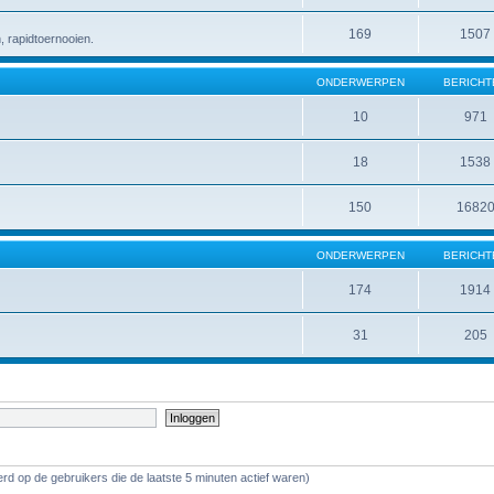
169
1507
 rapidtoernooien.
ONDERWERPEN
BERICHT
10
971
18
1538
150
1682
ONDERWERPEN
BERICHT
174
1914
31
205
rd op de gebruikers die de laatste 5 minuten actief waren)