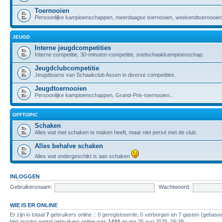
Toernooien
Persoonlijke kampioenschappen, meerdaagse toernooien, weekendtoernooien,
JEUGD
Interne jeugdcompetities
Interne competitie, 30-minuten-competitie, snelschaakkampioenschap.
Jeugdclubcompetitie
Jeugdteams van Schaakclub Assen in diverse competities.
Jeugdtoernooien
Persoonlijke kampioenschappen, Grand-Prix-toernooien...
OFFTOPIC
Schaken
Alles wat met schaken te maken heeft, maar niet persé met de club.
Alles behalve schaken
Alles wat ondergeschikt is aan schaken
INLOGGEN
Gebruikersnaam:
Wachtwoord:
WIE IS ER ONLINE
Er zijn in totaal
7
gebruikers online :: 0 geregistreerde, 0 verborgen en 7 gasten (gebasee
Het grootst aantal gebruikers online was
1434
op ma 25 aug 2025, 06:39