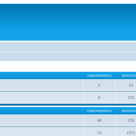
ONDERWERPEN
BERICHT
2
13
8
270
ONDERWERPEN
BERICHT
46
278
74
1571