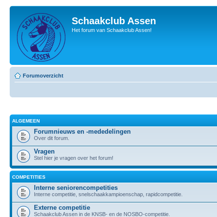
Schaakclub Assen
Het forum van Schaakclub Assen!
Forumoverzicht
ALGEMEEN
Forumnieuws en -mededelingen
Over dit forum.
Vragen
Stel hier je vragen over het forum!
COMPETITIES
Interne seniorencompetities
Interne competitie, snelschaakkampioenschap, rapidcompetitie.
Externe competitie
Schaakclub Assen in de KNSB- en de NOSBO-competitie.