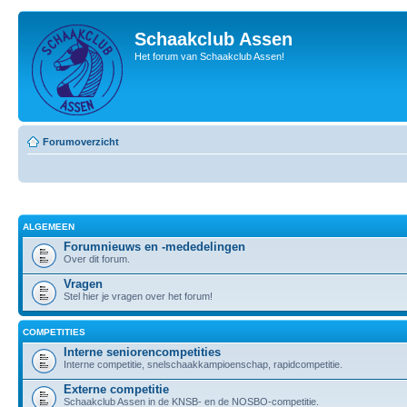
Schaakclub Assen
Het forum van Schaakclub Assen!
Forumoverzicht
ALGEMEEN
Forumnieuws en -mededelingen
Over dit forum.
Vragen
Stel hier je vragen over het forum!
COMPETITIES
Interne seniorencompetities
Interne competitie, snelschaakkampioenschap, rapidcompetitie.
Externe competitie
Schaakclub Assen in de KNSB- en de NOSBO-competitie.