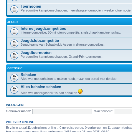
Toernooien
Persoonlijke kampioenschappen, meerdaagse toernooien, weekendtoernooien,
JEUGD
Interne jeugdcompetities
Interne competitie, 30-minuten-competitie, snelschaakkampioenschap.
Jeugdclubcompetitie
Jeugdteams van Schaakclub Assen in diverse competities.
Jeugdtoernooien
Persoonlijke kampioenschappen, Grand-Prix-toernooien...
OFFTOPIC
Schaken
Alles wat met schaken te maken heeft, maar niet persé met de club.
Alles behalve schaken
Alles wat ondergeschikt is aan schaken
INLOGGEN
Gebruikersnaam:
Wachtwoord:
WIE IS ER ONLINE
Er zijn in totaal
11
gebruikers online :: 0 geregistreerde, 0 verborgen en 11 gasten (gebas
Het grootst aantal gebruikers online was
1434
op ma 25 aug 2025, 06:39