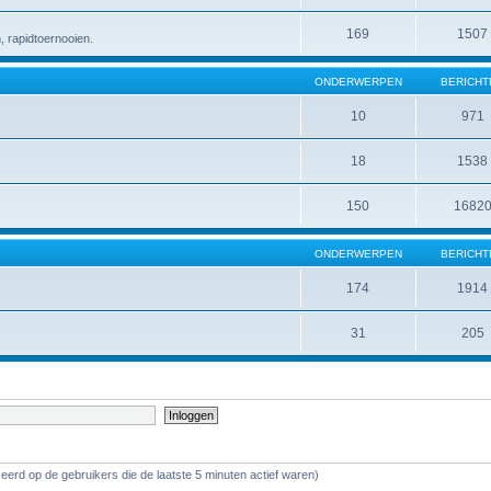
169
1507
 rapidtoernooien.
ONDERWERPEN
BERICHT
10
971
18
1538
150
1682
ONDERWERPEN
BERICHT
174
1914
31
205
eerd op de gebruikers die de laatste 5 minuten actief waren)