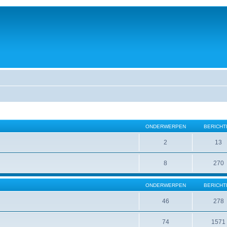
ONDERWERPEN
BERICHT
2
13
8
270
ONDERWERPEN
BERICHT
46
278
74
1571