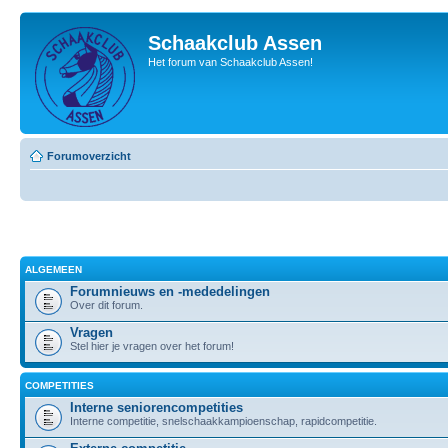
Schaakclub Assen
Het forum van Schaakclub Assen!
Forumoverzicht
ALGEMEEN
Forumnieuws en -mededelingen
Over dit forum.
Vragen
Stel hier je vragen over het forum!
COMPETITIES
Interne seniorencompetities
Interne competitie, snelschaakkampioenschap, rapidcompetitie.