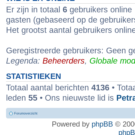
Er zijn in totaal
6
gebruikers online 
gasten (gebaseerd op de gebruikers
Het grootst aantal gebruikers onli
Geregistreerde gebruikers: Geen ge
Legenda:
Beheerders
,
Globale mod
STATISTIEKEN
Totaal aantal berichten
4136
• Tota
leden
55
• Ons nieuwste lid is
Petr
Forumoverzicht
Powered by
phpBB
© 2000
phpBB