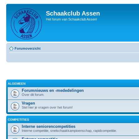
Schaakclub Assen
Het forum van Schaakclub Assen!
Forumoverzicht
ALGEMEEN
Forumnieuws en -mededelingen
Over dit forum.
Vragen
Stel hier je vragen over het forum!
COMPETITIES
Interne seniorencompetities
Interne competitie, snelschaakkampioenschap, rapidcompetitie.