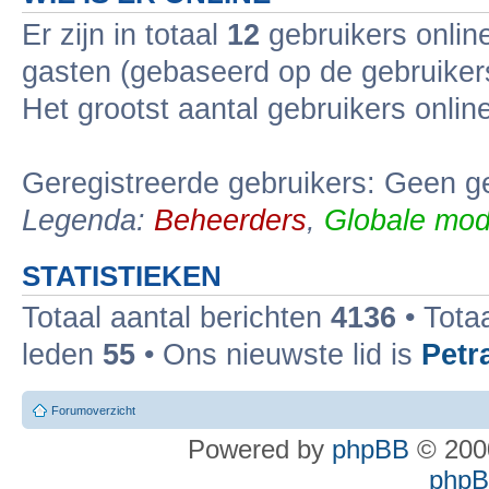
Er zijn in totaal
12
gebruikers online
gasten (gebaseerd op de gebruikers
Het grootst aantal gebruikers onli
Geregistreerde gebruikers: Geen ge
Legenda:
Beheerders
,
Globale mod
STATISTIEKEN
Totaal aantal berichten
4136
• Tota
leden
55
• Ons nieuwste lid is
Petr
Forumoverzicht
Powered by
phpBB
© 2000
phpBB