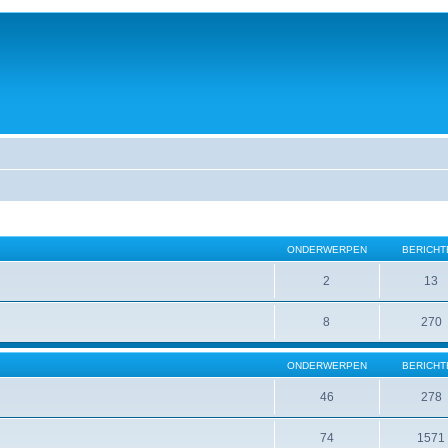
ONDERWERPEN
BERICHT
2
13
8
270
ONDERWERPEN
BERICHT
46
278
74
1571