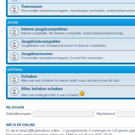
Toernooien
Persoonlijke kampioenschappen, meerdaagse toernooien, weekendtoernooien,
JEUGD
Interne jeugdcompetities
Interne competitie, 30-minuten-competitie, snelschaakkampioenschap.
Jeugdclubcompetitie
Jeugdteams van Schaakclub Assen in diverse competities.
Jeugdtoernooien
Persoonlijke kampioenschappen, Grand-Prix-toernooien...
OFFTOPIC
Schaken
Alles wat met schaken te maken heeft, maar niet persé met de club.
Alles behalve schaken
Alles wat ondergeschikt is aan schaken
INLOGGEN
Gebruikersnaam:
Wachtwoord:
WIE IS ER ONLINE
Er zijn in totaal
129
gebruikers online :: 1 geregistreerde, 0 verborgen en 128 gasten (ge
Het grootst aantal gebruikers online was
1434
op ma 25 aug 2025, 06:39