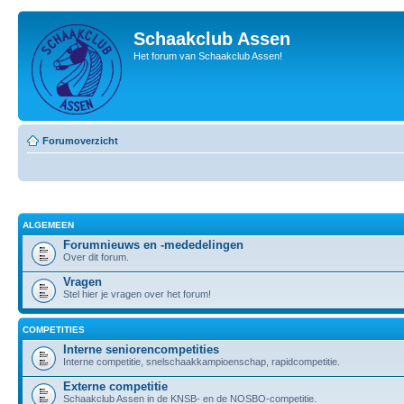
Schaakclub Assen
Het forum van Schaakclub Assen!
Forumoverzicht
ALGEMEEN
Forumnieuws en -mededelingen
Over dit forum.
Vragen
Stel hier je vragen over het forum!
COMPETITIES
Interne seniorencompetities
Interne competitie, snelschaakkampioenschap, rapidcompetitie.
Externe competitie
Schaakclub Assen in de KNSB- en de NOSBO-competitie.