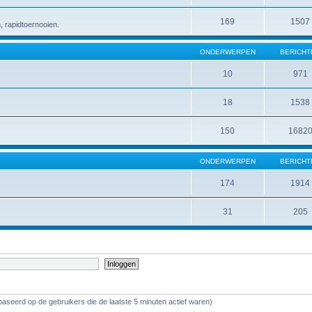
169
1507
 rapidtoernooien.
ONDERWERPEN
BERICHT
10
971
18
1538
150
1682
ONDERWERPEN
BERICHT
174
1914
31
205
baseerd op de gebruikers die de laatste 5 minuten actief waren)