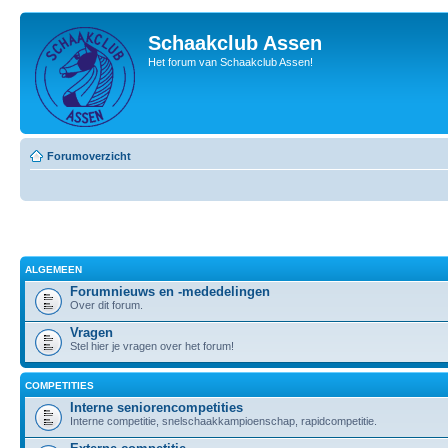
Schaakclub Assen
Het forum van Schaakclub Assen!
Forumoverzicht
ALGEMEEN
Forumnieuws en -mededelingen
Over dit forum.
Vragen
Stel hier je vragen over het forum!
COMPETITIES
Interne seniorencompetities
Interne competitie, snelschaakkampioenschap, rapidcompetitie.