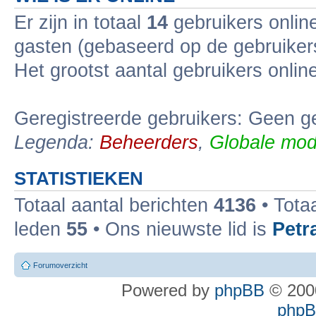
Er zijn in totaal
14
gebruikers online
gasten (gebaseerd op de gebruikers
Het grootst aantal gebruikers onli
Geregistreerde gebruikers: Geen ge
Legenda:
Beheerders
,
Globale mod
STATISTIEKEN
Totaal aantal berichten
4136
• Tota
leden
55
• Ons nieuwste lid is
Petr
Forumoverzicht
Powered by
phpBB
© 2000
phpBB