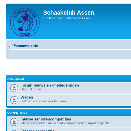
Schaakclub Assen
Het forum van Schaakclub Assen!
Forumoverzicht
ALGEMEEN
Forumnieuws en -mededelingen
Over dit forum.
Vragen
Stel hier je vragen over het forum!
COMPETITIES
Interne seniorencompetities
Interne competitie, snelschaakkampioenschap, rapidcompetitie.