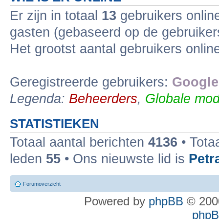
Er zijn in totaal
13
gebruikers online
gasten (gebaseerd op de gebruikers
Het grootst aantal gebruikers onli
Geregistreerde gebruikers:
Google
Legenda:
Beheerders
,
Globale mod
STATISTIEKEN
Totaal aantal berichten
4136
• Tota
leden
55
• Ons nieuwste lid is
Petr
Forumoverzicht
Powered by
phpBB
© 2000
phpBB