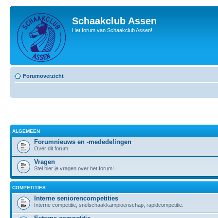
Schaakclub Assen
Het forum van Schaakclub Assen!
Forumoverzicht
ALGEMEEN
Forumnieuws en -mededelingen
Over dit forum.
Vragen
Stel hier je vragen over het forum!
COMPETITIES
Interne seniorencompetities
Interne competitie, snelschaakkampioenschap, rapidcompetitie.