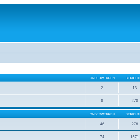
ONDERWERPEN
BERICHT
2
13
8
270
ONDERWERPEN
BERICHT
46
278
74
1571