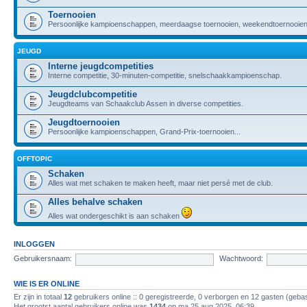
Toernooien
Persoonlijke kampioenschappen, meerdaagse toernooien, weekendtoernooien,
JEUGD
Interne jeugdcompetities
Interne competitie, 30-minuten-competitie, snelschaakkampioenschap.
Jeugdclubcompetitie
Jeugdteams van Schaakclub Assen in diverse competities.
Jeugdtoernooien
Persoonlijke kampioenschappen, Grand-Prix-toernooien...
OFFTOPIC
Schaken
Alles wat met schaken te maken heeft, maar niet persé met de club.
Alles behalve schaken
Alles wat ondergeschikt is aan schaken
INLOGGEN
Gebruikersnaam:
Wachtwoord:
WIE IS ER ONLINE
Er zijn in totaal
12
gebruikers online :: 0 geregistreerde, 0 verborgen en 12 gasten (gebas
Het grootst aantal gebruikers online was
1434
op ma 25 aug 2025, 06:39