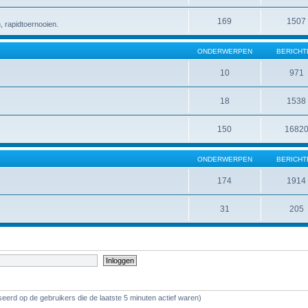
169
1507
 rapidtoernooien.
ONDERWERPEN
BERICHT
10
971
18
1538
150
1682
ONDERWERPEN
BERICHT
174
1914
31
205
eerd op de gebruikers die de laatste 5 minuten actief waren)