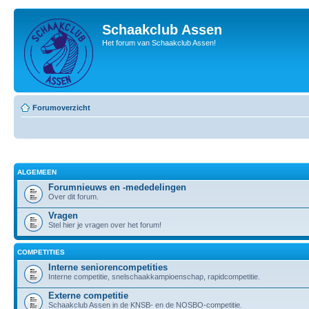
Schaakclub Assen
Het forum van Schaakclub Assen!
Forumoverzicht
ALGEMEEN
Forumnieuws en -mededelingen
Over dit forum.
Vragen
Stel hier je vragen over het forum!
COMPETITIES
Interne seniorencompetities
Interne competitie, snelschaakkampioenschap, rapidcompetitie.
Externe competitie
Schaakclub Assen in de KNSB- en de NOSBO-competitie.