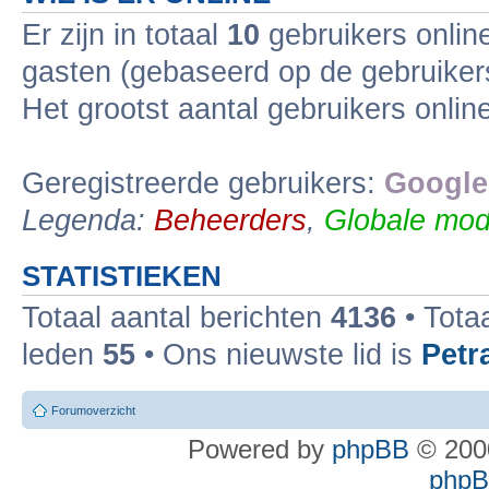
Er zijn in totaal
10
gebruikers online
gasten (gebaseerd op de gebruikers
Het grootst aantal gebruikers onli
Geregistreerde gebruikers:
Google
Legenda:
Beheerders
,
Globale mod
STATISTIEKEN
Totaal aantal berichten
4136
• Tota
leden
55
• Ons nieuwste lid is
Petr
Forumoverzicht
Powered by
phpBB
© 2000
phpBB