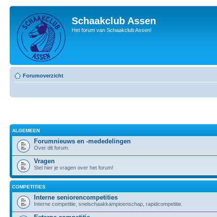
Schaakclub Assen
Het forum van Schaakclub Assen!
Forumoverzicht
ALGEMEEN
Forumnieuws en -mededelingen
Over dit forum.
Vragen
Stel hier je vragen over het forum!
COMPETITIES
Interne seniorencompetities
Interne competitie, snelschaakkampioenschap, rapidcompetitie.