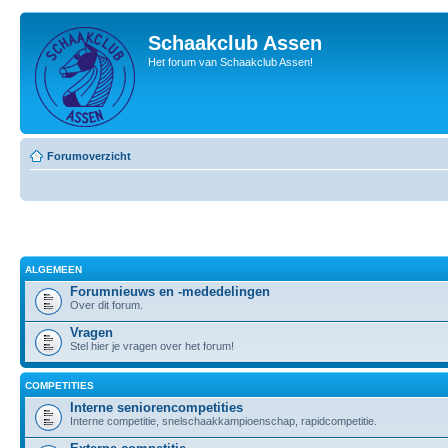
Schaakclub Assen
Het forum van Schaakclub Assen!
Forumoverzicht
ALGEMEEN
Forumnieuws en -mededelingen
Over dit forum.
Vragen
Stel hier je vragen over het forum!
COMPETITIES
Interne seniorencompetities
Interne competitie, snelschaakkampioenschap, rapidcompetitie.