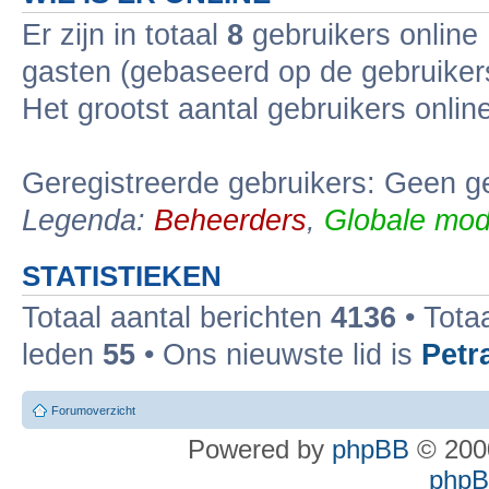
Er zijn in totaal
8
gebruikers online 
gasten (gebaseerd op de gebruikers
Het grootst aantal gebruikers onli
Geregistreerde gebruikers: Geen ge
Legenda:
Beheerders
,
Globale mod
STATISTIEKEN
Totaal aantal berichten
4136
• Tota
leden
55
• Ons nieuwste lid is
Petr
Forumoverzicht
Powered by
phpBB
© 2000
phpBB