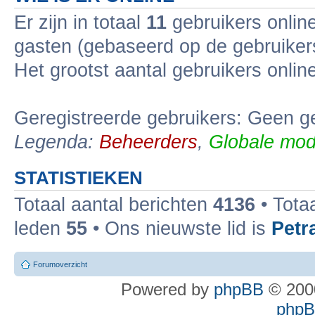
Er zijn in totaal
11
gebruikers online
gasten (gebaseerd op de gebruikers
Het grootst aantal gebruikers onli
Geregistreerde gebruikers: Geen ge
Legenda:
Beheerders
,
Globale mod
STATISTIEKEN
Totaal aantal berichten
4136
• Tota
leden
55
• Ons nieuwste lid is
Petr
Forumoverzicht
Powered by
phpBB
© 2000
phpBB