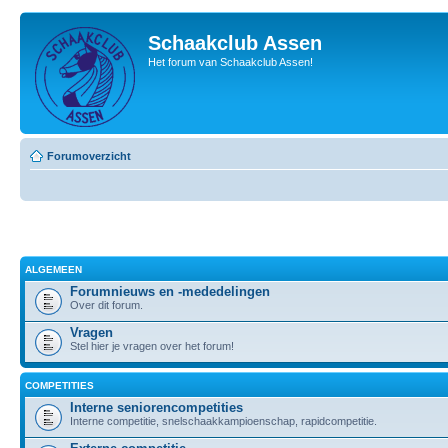
Schaakclub Assen
Het forum van Schaakclub Assen!
Forumoverzicht
ALGEMEEN
Forumnieuws en -mededelingen
Over dit forum.
Vragen
Stel hier je vragen over het forum!
COMPETITIES
Interne seniorencompetities
Interne competitie, snelschaakkampioenschap, rapidcompetitie.