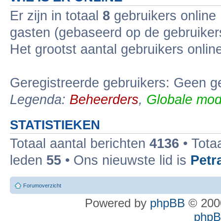
Er zijn in totaal
8
gebruikers online 
gasten (gebaseerd op de gebruikers
Het grootst aantal gebruikers onli
Geregistreerde gebruikers: Geen ge
Legenda:
Beheerders
,
Globale mod
STATISTIEKEN
Totaal aantal berichten
4136
• Tota
leden
55
• Ons nieuwste lid is
Petr
Forumoverzicht
Powered by
phpBB
© 2000
phpBB