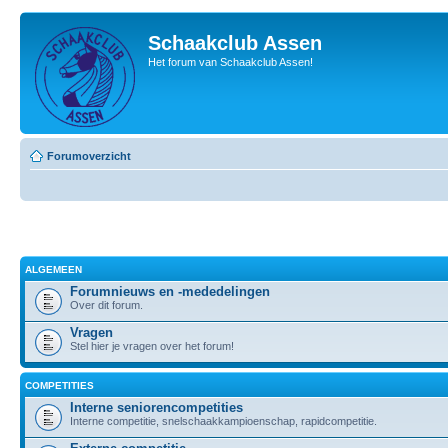
Schaakclub Assen
Het forum van Schaakclub Assen!
Forumoverzicht
ALGEMEEN
Forumnieuws en -mededelingen
Over dit forum.
Vragen
Stel hier je vragen over het forum!
COMPETITIES
Interne seniorencompetities
Interne competitie, snelschaakkampioenschap, rapidcompetitie.