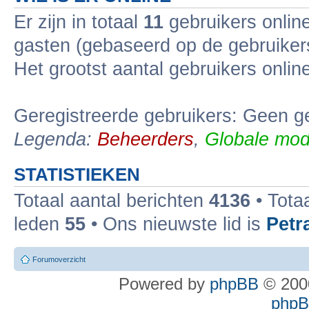
Er zijn in totaal
11
gebruikers online
gasten (gebaseerd op de gebruikers
Het grootst aantal gebruikers onli
Geregistreerde gebruikers: Geen ge
Legenda:
Beheerders
,
Globale mod
STATISTIEKEN
Totaal aantal berichten
4136
• Tota
leden
55
• Ons nieuwste lid is
Petr
Forumoverzicht
Powered by
phpBB
© 2000
phpBB