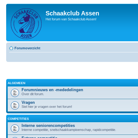
Schaakclub Assen
Het forum van Schaakclub Assen!
Forumoverzicht
ALGEMEEN
Forumnieuws en -mededelingen
Over dit forum.
Vragen
Stel hier je vragen over het forum!
COMPETITIES
Interne seniorencompetities
Interne competitie, snelschaakkampioenschap, rapidcompetitie.