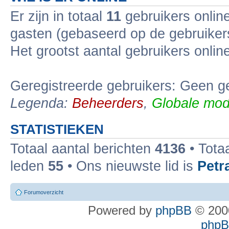
Er zijn in totaal
11
gebruikers online
gasten (gebaseerd op de gebruikers
Het grootst aantal gebruikers onli
Geregistreerde gebruikers: Geen ge
Legenda:
Beheerders
,
Globale mod
STATISTIEKEN
Totaal aantal berichten
4136
• Tota
leden
55
• Ons nieuwste lid is
Petr
Forumoverzicht
Powered by
phpBB
© 2000
phpBB