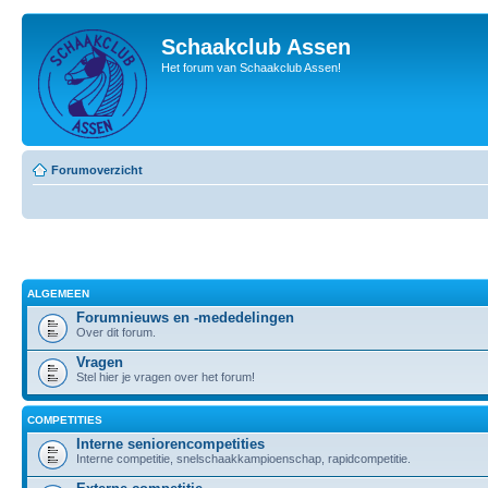
Schaakclub Assen
Het forum van Schaakclub Assen!
Forumoverzicht
ALGEMEEN
Forumnieuws en -mededelingen
Over dit forum.
Vragen
Stel hier je vragen over het forum!
COMPETITIES
Interne seniorencompetities
Interne competitie, snelschaakkampioenschap, rapidcompetitie.