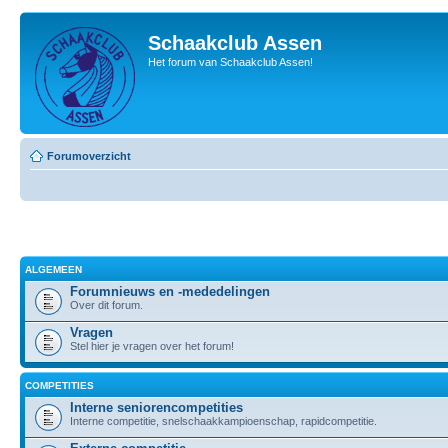
Schaakclub Assen
Het forum van Schaakclub Assen!
Forumoverzicht
ALGEMEEN
Forumnieuws en -mededelingen
Over dit forum.
Vragen
Stel hier je vragen over het forum!
COMPETITIES
Interne seniorencompetities
Interne competitie, snelschaakkampioenschap, rapidcompetitie.