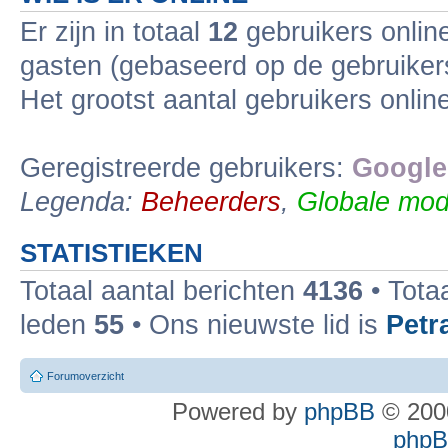
Er zijn in totaal
12
gebruikers online
gasten (gebaseerd op de gebruikers
Het grootst aantal gebruikers onli
Geregistreerde gebruikers:
Google
Legenda:
Beheerders
,
Globale mod
STATISTIEKEN
Totaal aantal berichten
4136
• Tota
leden
55
• Ons nieuwste lid is
Petr
Forumoverzicht
Powered by
phpBB
© 2000
phpBB