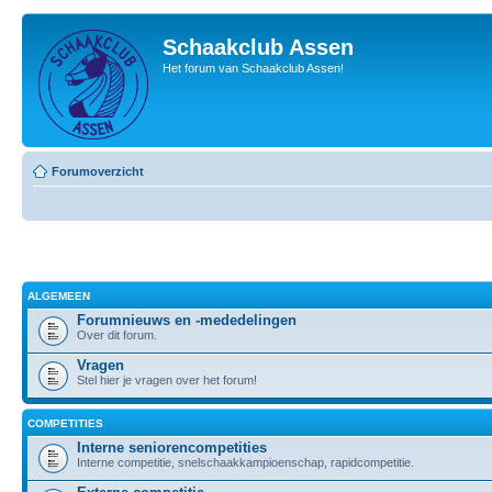
Schaakclub Assen
Het forum van Schaakclub Assen!
Forumoverzicht
ALGEMEEN
Forumnieuws en -mededelingen
Over dit forum.
Vragen
Stel hier je vragen over het forum!
COMPETITIES
Interne seniorencompetities
Interne competitie, snelschaakkampioenschap, rapidcompetitie.