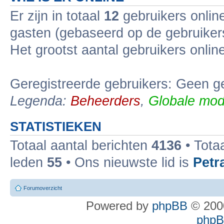
Er zijn in totaal
12
gebruikers online
gasten (gebaseerd op de gebruikers
Het grootst aantal gebruikers onli
Geregistreerde gebruikers: Geen ge
Legenda:
Beheerders
,
Globale mod
STATISTIEKEN
Totaal aantal berichten
4136
• Tota
leden
55
• Ons nieuwste lid is
Petr
Forumoverzicht
Powered by
phpBB
© 2000
phpBB