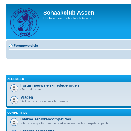
Schaakclub Assen
Het forum van Schaakclub Assen!
Forumoverzicht
ALGEMEEN
Forumnieuws en -mededelingen
Over dit forum.
Vragen
Stel hier je vragen over het forum!
COMPETITIES
Interne seniorencompetities
Interne competitie, snelschaakkampioenschap, rapidcompetitie.