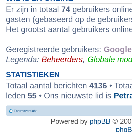
Er zijn in totaal
74
gebruikers online
gasten (gebaseerd op de gebruikers
Het grootst aantal gebruikers onli
Geregistreerde gebruikers:
Google
Legenda:
Beheerders
,
Globale mod
STATISTIEKEN
Totaal aantal berichten
4136
• Tota
leden
55
• Ons nieuwste lid is
Petr
Forumoverzicht
Powered by
phpBB
© 2000
phpBB