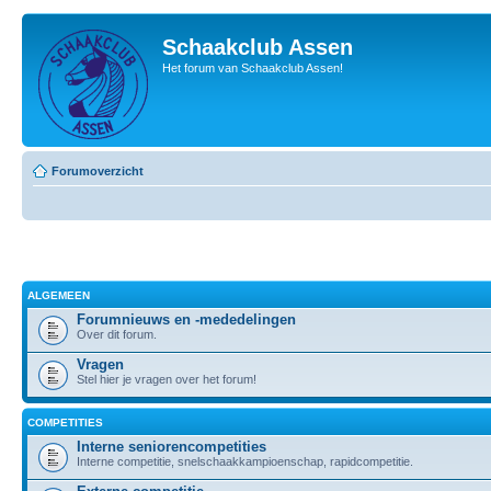
Schaakclub Assen
Het forum van Schaakclub Assen!
Forumoverzicht
ALGEMEEN
Forumnieuws en -mededelingen
Over dit forum.
Vragen
Stel hier je vragen over het forum!
COMPETITIES
Interne seniorencompetities
Interne competitie, snelschaakkampioenschap, rapidcompetitie.