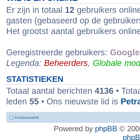
Er zijn in totaal
12
gebruikers online
gasten (gebaseerd op de gebruikers
Het grootst aantal gebruikers onli
Geregistreerde gebruikers:
Google
Legenda:
Beheerders
,
Globale mod
STATISTIEKEN
Totaal aantal berichten
4136
• Tota
leden
55
• Ons nieuwste lid is
Petr
Forumoverzicht
Powered by
phpBB
© 2000
phpBB