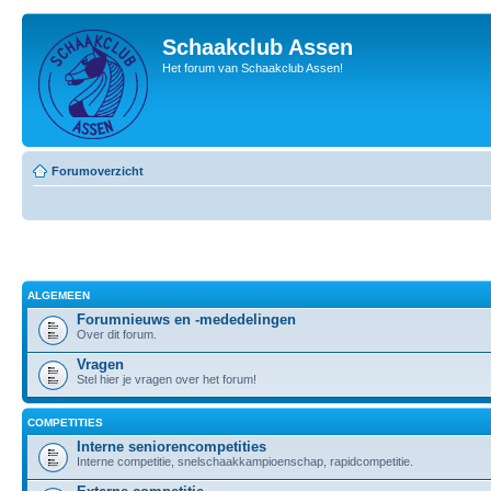
Schaakclub Assen
Het forum van Schaakclub Assen!
Forumoverzicht
ALGEMEEN
Forumnieuws en -mededelingen
Over dit forum.
Vragen
Stel hier je vragen over het forum!
COMPETITIES
Interne seniorencompetities
Interne competitie, snelschaakkampioenschap, rapidcompetitie.