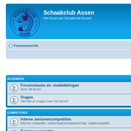
Schaakclub Assen
Het forum van Schaakclub Assen!
Forumoverzicht
ALGEMEEN
Forumnieuws en -mededelingen
Over dit forum.
Vragen
Stel hier je vragen over het forum!
COMPETITIES
Interne seniorencompetities
Interne competitie, snelschaakkampioenschap, rapidcompetitie.