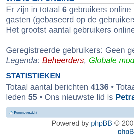
Er zijn in totaal
6
gebruikers online 
gasten (gebaseerd op de gebruikers
Het grootst aantal gebruikers onli
Geregistreerde gebruikers: Geen ge
Legenda:
Beheerders
,
Globale mod
STATISTIEKEN
Totaal aantal berichten
4136
• Tota
leden
55
• Ons nieuwste lid is
Petr
Forumoverzicht
Powered by
phpBB
© 2000
phpBB