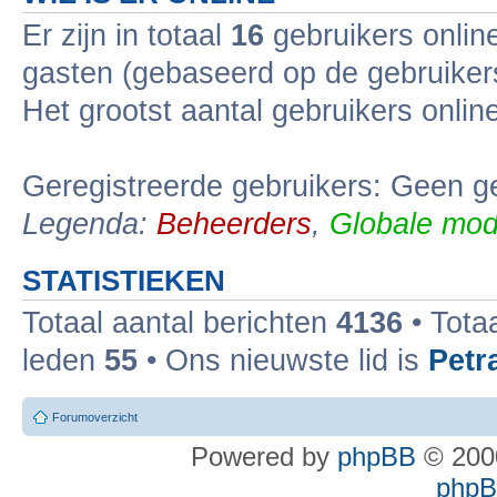
Er zijn in totaal
16
gebruikers online
gasten (gebaseerd op de gebruikers
Het grootst aantal gebruikers onli
Geregistreerde gebruikers: Geen ge
Legenda:
Beheerders
,
Globale mod
STATISTIEKEN
Totaal aantal berichten
4136
• Tota
leden
55
• Ons nieuwste lid is
Petr
Forumoverzicht
Powered by
phpBB
© 2000
phpBB