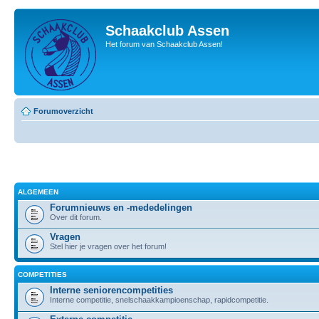
Schaakclub Assen
Het forum van Schaakclub Assen!
Forumoverzicht
ALGEMEEN
Forumnieuws en -mededelingen
Over dit forum.
Vragen
Stel hier je vragen over het forum!
COMPETITIES
Interne seniorencompetities
Interne competitie, snelschaakkampioenschap, rapidcompetitie.