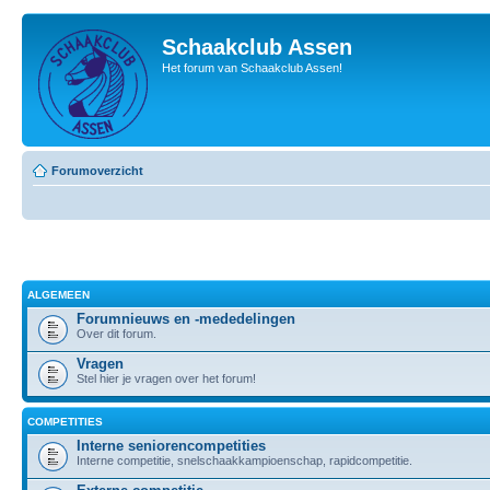
Schaakclub Assen
Het forum van Schaakclub Assen!
Forumoverzicht
ALGEMEEN
Forumnieuws en -mededelingen
Over dit forum.
Vragen
Stel hier je vragen over het forum!
COMPETITIES
Interne seniorencompetities
Interne competitie, snelschaakkampioenschap, rapidcompetitie.