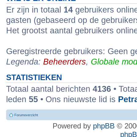
Er zijn in totaal
14
gebruikers online
gasten (gebaseerd op de gebruikers
Het grootst aantal gebruikers onli
Geregistreerde gebruikers: Geen ge
Legenda:
Beheerders
,
Globale mod
STATISTIEKEN
Totaal aantal berichten
4136
• Tota
leden
55
• Ons nieuwste lid is
Petr
Forumoverzicht
Powered by
phpBB
© 2000
phpBB