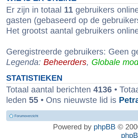
Er zijn in totaal
11
gebruikers online
gasten (gebaseerd op de gebruikers
Het grootst aantal gebruikers onli
Geregistreerde gebruikers: Geen ge
Legenda:
Beheerders
,
Globale mod
STATISTIEKEN
Totaal aantal berichten
4136
• Tota
leden
55
• Ons nieuwste lid is
Petr
Forumoverzicht
Powered by
phpBB
© 2000
phpBB