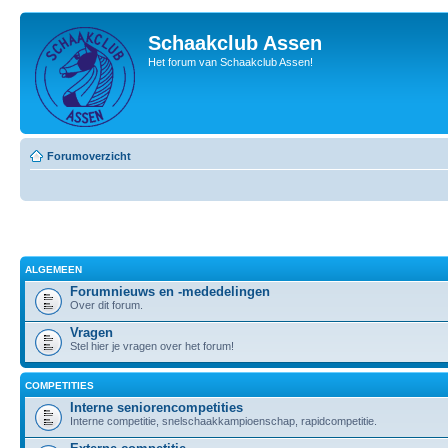
Schaakclub Assen
Het forum van Schaakclub Assen!
Forumoverzicht
ALGEMEEN
Forumnieuws en -mededelingen
Over dit forum.
Vragen
Stel hier je vragen over het forum!
COMPETITIES
Interne seniorencompetities
Interne competitie, snelschaakkampioenschap, rapidcompetitie.