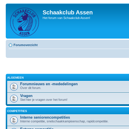
Schaakclub Assen
Het forum van Schaakclub Assen!
Forumoverzicht
ALGEMEEN
Forumnieuws en -mededelingen
Over dit forum.
Vragen
Stel hier je vragen over het forum!
COMPETITIES
Interne seniorencompetities
Interne competitie, snelschaakkampioenschap, rapidcompetitie.