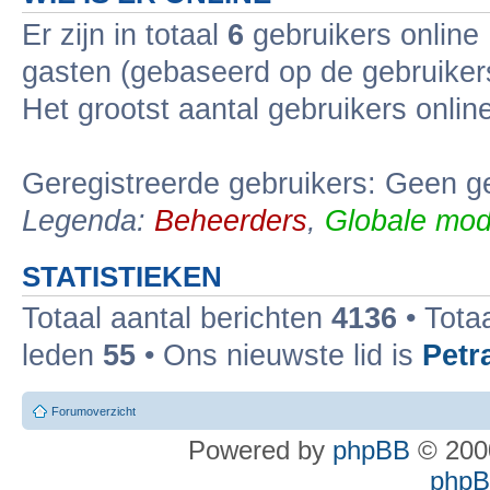
Er zijn in totaal
6
gebruikers online 
gasten (gebaseerd op de gebruikers
Het grootst aantal gebruikers onli
Geregistreerde gebruikers: Geen ge
Legenda:
Beheerders
,
Globale mod
STATISTIEKEN
Totaal aantal berichten
4136
• Tota
leden
55
• Ons nieuwste lid is
Petr
Forumoverzicht
Powered by
phpBB
© 2000
phpBB