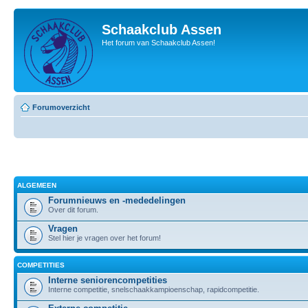
Schaakclub Assen
Het forum van Schaakclub Assen!
Forumoverzicht
ALGEMEEN
Forumnieuws en -mededelingen
Over dit forum.
Vragen
Stel hier je vragen over het forum!
COMPETITIES
Interne seniorencompetities
Interne competitie, snelschaakkampioenschap, rapidcompetitie.