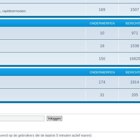
169
1507
 rapidtoernooien.
ONDERWERPEN
BERICHT
10
971
18
1538
150
1682
ONDERWERPEN
BERICHT
174
1914
31
205
eerd op de gebruikers die de laatste 5 minuten actief waren)