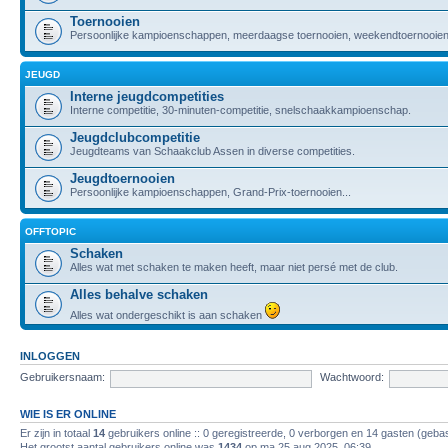
Toernooien
Persoonlijke kampioenschappen, meerdaagse toernooien, weekendtoernooien,
JEUGD
Interne jeugdcompetities
Interne competitie, 30-minuten-competitie, snelschaakkampioenschap.
Jeugdclubcompetitie
Jeugdteams van Schaakclub Assen in diverse competities.
Jeugdtoernooien
Persoonlijke kampioenschappen, Grand-Prix-toernooien...
OFFTOPIC
Schaken
Alles wat met schaken te maken heeft, maar niet persé met de club.
Alles behalve schaken
Alles wat ondergeschikt is aan schaken
INLOGGEN
Gebruikersnaam:
Wachtwoord:
WIE IS ER ONLINE
Er zijn in totaal
14
gebruikers online :: 0 geregistreerde, 0 verborgen en 14 gasten (gebas
Het grootst aantal gebruikers online was
1434
op ma 25 aug 2025, 06:39