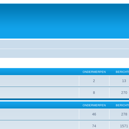
ONDERWERPEN
BERICHT
2
13
8
270
ONDERWERPEN
BERICHT
46
278
74
1571