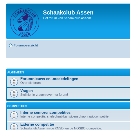
Schaakclub Assen
Het forum van Schaakclub Assen!
Forumoverzicht
ALGEMEEN
Forumnieuws en -mededelingen
Over dit forum.
Vragen
Stel hier je vragen over het forum!
COMPETITIES
Interne seniorencompetities
Interne competitie, snelschaakkampioenschap, rapidcompetitie.
Externe competitie
Schaakclub Assen in de KNSB- en de NOSBO-competitie.