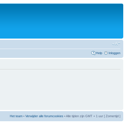
Help
Inloggen
Het team
•
Verwijder alle forumcookies
• Alle tijden zijn GMT + 1 uur [ Zomertijd ]