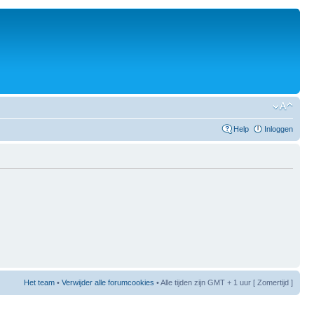
Help
Inloggen
Het team
•
Verwijder alle forumcookies
• Alle tijden zijn GMT + 1 uur [ Zomertijd ]