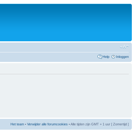
Help
Inloggen
Het team
•
Verwijder alle forumcookies
• Alle tijden zijn GMT + 1 uur [ Zomertijd ]