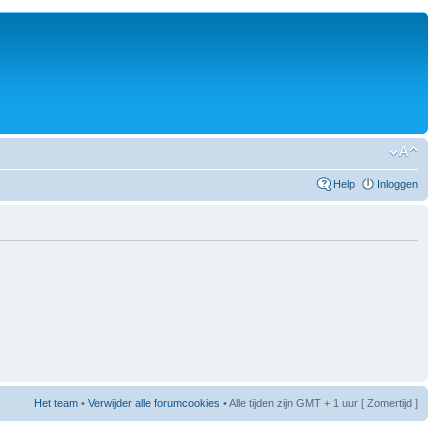
Help
Inloggen
Het team
•
Verwijder alle forumcookies
• Alle tijden zijn GMT + 1 uur [ Zomertijd ]