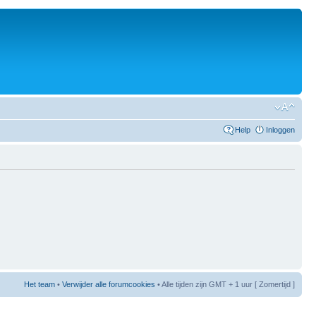
Help
Inloggen
Het team
•
Verwijder alle forumcookies
• Alle tijden zijn GMT + 1 uur [ Zomertijd ]