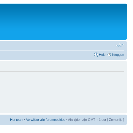
Help
Inloggen
Het team
•
Verwijder alle forumcookies
• Alle tijden zijn GMT + 1 uur [ Zomertijd ]