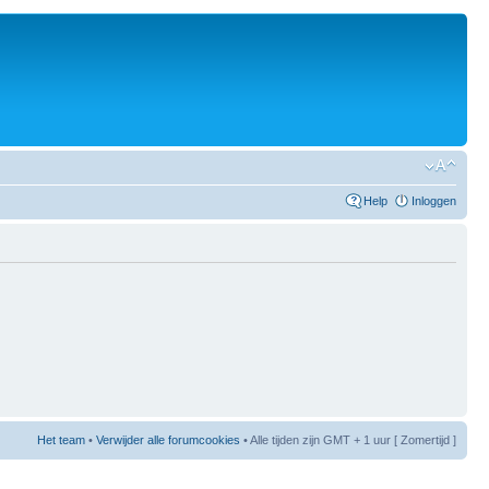
Help
Inloggen
Het team
•
Verwijder alle forumcookies
• Alle tijden zijn GMT + 1 uur [ Zomertijd ]