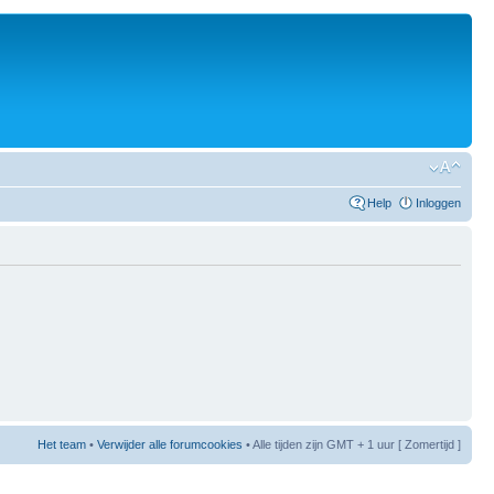
Help
Inloggen
Het team
•
Verwijder alle forumcookies
• Alle tijden zijn GMT + 1 uur [ Zomertijd ]