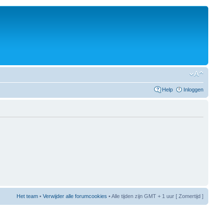
Help
Inloggen
Het team
•
Verwijder alle forumcookies
• Alle tijden zijn GMT + 1 uur [ Zomertijd ]