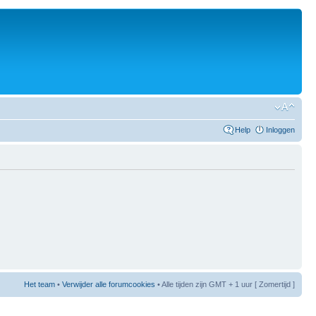
Help
Inloggen
Het team
•
Verwijder alle forumcookies
• Alle tijden zijn GMT + 1 uur [ Zomertijd ]