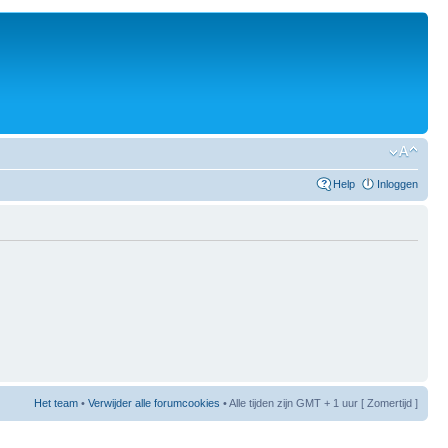
Help
Inloggen
Het team
•
Verwijder alle forumcookies
• Alle tijden zijn GMT + 1 uur [ Zomertijd ]