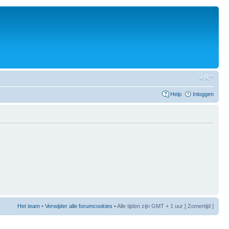
Help
Inloggen
Het team
•
Verwijder alle forumcookies
• Alle tijden zijn GMT + 1 uur [ Zomertijd ]