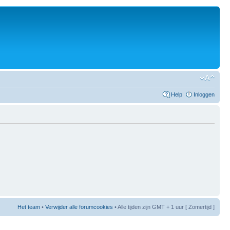
Help
Inloggen
Het team
•
Verwijder alle forumcookies
• Alle tijden zijn GMT + 1 uur [ Zomertijd ]